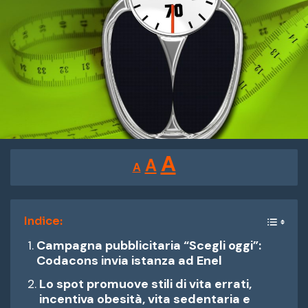
Reducir
Restablecer
Aumentar
A
A
A
tamaño
tamaño
tamaño
de
de
fuente.
de
Indice:
fuente
Campagna pubblicitaria “Scegli oggi”:
fuente.
Codacons invia istanza ad Enel
Lo spot promuove stili di vita errati,
incentiva obesità, vita sedentaria e