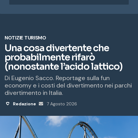
r
i
z
z
o
e
m
a
i
l