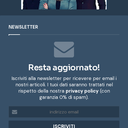
NEWSLETTER
Resta aggiornato!
Iscriviti alla newsletter per ricevere per email i
nostri articoli. I tuoi dati saranno trattati nel
rispetto della nostra
privacy policy
(con
garanzia 0% di spam).
i
n
d
i