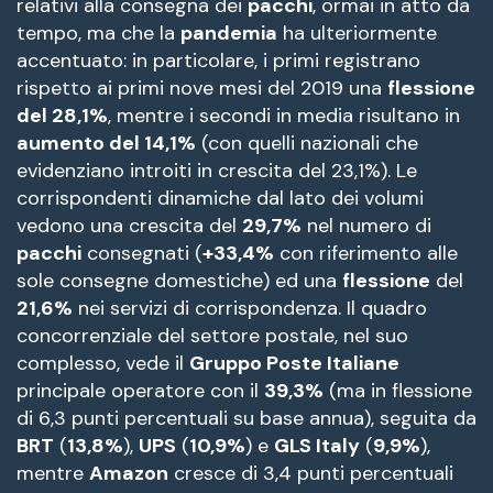
relativi alla consegna dei
pacchi
, ormai in atto da
tempo, ma che la
pandemia
ha ulteriormente
accentuato: in particolare, i primi registrano
rispetto ai primi nove mesi del 2019 una
flessione
del 28,1%
, mentre i secondi in media risultano in
aumento del 14,1%
(con quelli nazionali che
evidenziano introiti in crescita del 23,1%). Le
corrispondenti dinamiche dal lato dei volumi
vedono una crescita del
29,7%
nel numero di
pacchi
consegnati (
+33,4%
con riferimento alle
sole consegne domestiche) ed una
flessione
del
21,6%
nei servizi di corrispondenza. Il quadro
concorrenziale del settore postale, nel suo
complesso, vede il
Gruppo Poste Italiane
principale operatore con il
39,3%
(ma in flessione
di 6,3 punti percentuali su base annua), seguita da
BRT
(
13,8%
),
UPS
(
10,9%
) e
GLS Italy
(
9,9%
),
mentre
Amazon
cresce di 3,4 punti percentuali