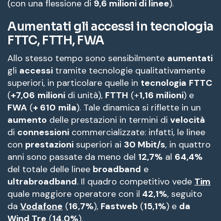
(con una flessione di
9,6 milioni di linee
).
Aumentati gli accessi in tecnologia
FTTC, FTTH, FWA
Allo stesso tempo sono sensibilmente
aumentati
gli
accessi
tramite tecnologie qualitativamente
superiori, in particolare quelle in
tecnologia
FTTC
(
+7,06
milioni
di unità),
FTTH
(+
1,16 milioni
) e
FWA
(
+ 610
mila
). Tale dinamica si riflette in un
aumento
delle prestazioni in termini di
velocità
di
connessioni
commercializzate: infatti, le linee
con
prestazioni
superiori ai
30 Mbit/s
, in quattro
anni sono passate da meno del
12,7%
al
64,4%
del totale delle linee
broadband
e
ultrabroadband
. Il quadro competitivo vede
Tim
quale maggiore operatore con il
42,1%
, seguito
da
Vodafone
(
16,7%
),
Fastweb
(
15,1%
) e
da
Wind Tre
(
14,0%
).