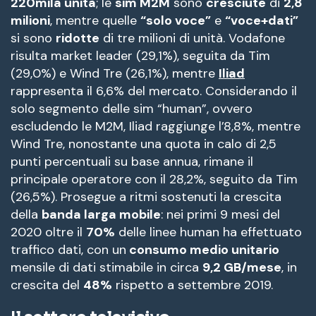
220mila unità
; le
sim M2M
sono
cresciute
di
2,8
milioni
, mentre quelle
“solo voce”
e
“voce+dati”
si sono
ridotte
di tre milioni di unità. Vodafone
risulta market leader (29,1%), seguita da Tim
(29,0%) e Wind Tre (26,1%), mentre
Iliad
rappresenta il 6,6% del mercato. Considerando il
solo segmento delle sim “human”, ovvero
escludendo le M2M, Iliad raggiunge l’8,8%, mentre
Wind Tre, nonostante una quota in calo di 2,5
punti percentuali su base annua, rimane il
principale operatore con il 28,2%, seguito da Tim
(26,5%). Prosegue a ritmi sostenuti la crescita
della
banda larga mobile
: nei primi 9 mesi del
2020 oltre il
70%
delle linee human ha effettuato
traffico dati, con un
consumo medio unitario
mensile di dati stimabile in circa
9,2 GB/mese
, in
crescita del
48%
rispetto a settembre 2019.