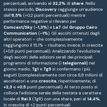
percentuali, arrivando al
32,2%
di
share
. Nello
stesso periodo,
Discovery
raggiunge un’audience
dell’
8,5%
(+0,2 punti percentuali) mentre
performance negative si rilevano per
Comcast/Sky
(
-1,3%
) e
La7
del
Gruppo Cairo
Communication
(
-1%
). Gli ascolti ottenuti dagli
altri operatori – che complessivamente
raggiungono il 15,1% – risultano, invece, in crescita
(+0,9 punti percentuali). Analizzando l’evoluzione
degli ascolti delle edizioni serali dei principali
programmi di informazione (i
telegiornali
) nel
giorno medio,
Tg1
e
Tg5
si confermano i più
seguiti (complessivamente con circa 8,8 milioni di
ascoltatori e una
crescita
, rispettivamente, di
+2,3
e
+0,5
punti percentuali). Al terzo posto si
colloca l’edizione serale della testata a carattere
locale di
Rai 3
(TgR) con una share, pari al
14,4%
,
in crescita di +2 punti percentuali.