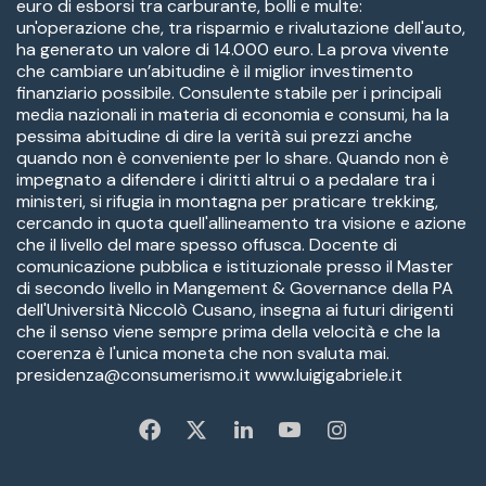
euro di esborsi tra carburante, bolli e multe:
un'operazione che, tra risparmio e rivalutazione dell'auto,
ha generato un valore di 14.000 euro. La prova vivente
che cambiare un’abitudine è il miglior investimento
finanziario possibile. Consulente stabile per i principali
media nazionali in materia di economia e consumi, ha la
pessima abitudine di dire la verità sui prezzi anche
quando non è conveniente per lo share. Quando non è
impegnato a difendere i diritti altrui o a pedalare tra i
ministeri, si rifugia in montagna per praticare trekking,
cercando in quota quell'allineamento tra visione e azione
che il livello del mare spesso offusca. Docente di
comunicazione pubblica e istituzionale presso il Master
di secondo livello in Mangement & Governance della PA
dell'Università Niccolò Cusano, insegna ai futuri dirigenti
che il senso viene sempre prima della velocità e che la
coerenza è l'unica moneta che non svaluta mai.
presidenza@consumerismo.it www.luigigabriele.it
Fa
X
Li
Yo
In
ce
nk
u
st