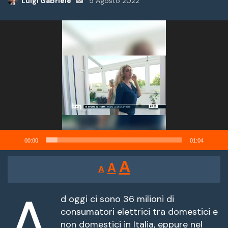
Luigi Gabriele
Invia
5 Agosto 2022
un'email
Video
Player
00:00
01:04
Reducir
Restablecer
Aumentar
A
A
A
tamaño
tamaño
tamaño
de
A
de
fuente.
d oggi ci sono 36 milioni di
de
consumatori elettrici tra domestici e
fuente
non domestici in Italia, eppure nel