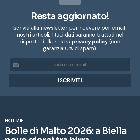
Resta aggiornato!
Iscriviti alla newsletter per ricevere per email i
nostri articoli. I tuoi dati saranno trattati nel
rispetto della nostra
privacy policy
(con
garanzia 0% di spam).
i
n
d
i
r
i
z
z
o
e
m
a