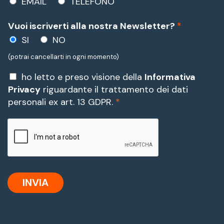
EMAIL
TELEFONO
Vuoi iscriverti alla nostra Newsletter?
*
SI
NO
(potrai cancellarti in ogni momento)
P
ho letto e preso visione della
Informativa
r
Privacy
riguardante il trattamento dei dati
i
personali ex art. 13 GDPR.
*
v
a
c
y
*
INVIA