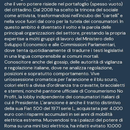
che il vero potere risiede nel portafoglio (spesso vuoto)
del cittadino. Dal 2008 ha scelto la trincea del sociale
come attivista, trasformandosi nell'incubo dei "cartelli" e
nella voce fuori dal coro per la tutela dei consumatori. In
questo ambito è diventato il volto e la parola delle
principali organizzazioni del settore, prestando la propria
expertise a molti gruppi di lavoro del Ministero dello
Sviluppo Economico e alle Commissioni Parlamentari,
dove tenta quotidianamente di tradurre i testi legislativi
in una lingua comprensibile ai comuni mortali.
Conoscitore anche dei gossip, delle autorità di vigilanza
e regolazione italiane, dove ne analizza regolazione,
posizioni e sopratutto comportamento. Vive
un'ossessione cromatica per l'arancione e il blu scuro,
colori eletti a divisa d'ordinanza tra cravatte, braccialetti
e stemmi, nonché pantone ufficiale di Consumerismo No
Profit, la lobby indipendente dei consumatori italiani di
cui è Presidente. L'arancione è anche il tratto distintivo
della sua Fiat 500 del 1971 serie L, acquistata per 4.000
euro con i risparmi accumulati in sei anni di mobilità
elettrica estrema. Muovendosi tra i palazzi del potere di
Roma su una mini bici elettrica, ha infatti evitato 10.000