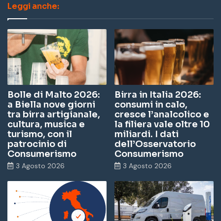
Leggi anche:
bo
ed
Tu
ag
ok
In
be
ra
m
Bolle di Malto 2026:
Birra in Italia 2026:
a Biella nove giorni
consumi in calo,
tra birra artigianale,
cresce l’analcolico e
cultura, musica e
la filiera vale oltre 10
turismo, con il
miliardi. I dati
patrocinio di
dell’Osservatorio
Consumerismo
Consumerismo
3 Agosto 2026
3 Agosto 2026