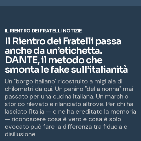
i
z
z
o
e
m
a
i
l