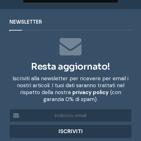
NEWSLETTER
Resta aggiornato!
Iscriviti alla newsletter per ricevere per email i
nostri articoli. I tuoi dati saranno trattati nel
rispetto della nostra
privacy policy
(con
garanzia 0% di spam).
i
n
d
i
r