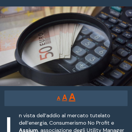
un'email
Reducir
Restablecer
Aumentar
A
A
A
tamaño
tamaño
tamaño
de
I
de
fuente.
n vista dell’addio al mercato tutelato
de
dell’energia, Consumerismo No Profit e
fuente
Assium
, associazione degli Utility Manager