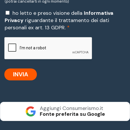
(potrai cancellarti in ogni momento)
P
ho letto e preso visione della
Informativa
r
Privacy
riguardante il trattamento dei dati
i
personali ex art. 13 GDPR.
*
v
a
c
y
*
INVIA
Aggiungi Consumerismo.it
Fonte preferita su Google