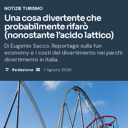
o
e
m
a
i
l