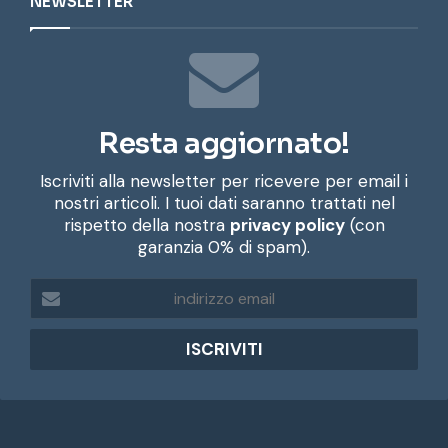
NEWSLETTER
Resta aggiornato!
Iscriviti alla newsletter per ricevere per email i
nostri articoli. I tuoi dati saranno trattati nel
rispetto della nostra
privacy policy
(con
garanzia 0% di spam).
i
n
d
i
r
i
z
z