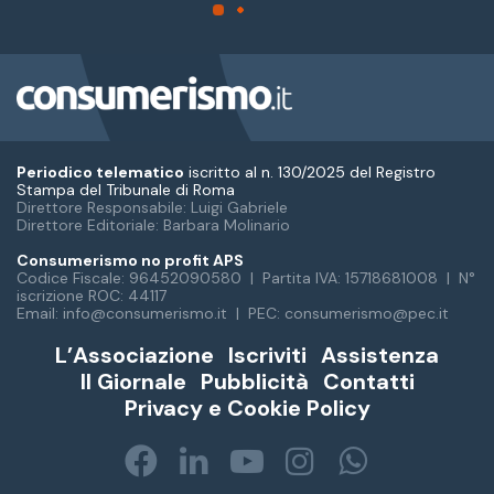
Periodico telematico
iscritto al n. 130/2025 del Registro
Stampa del Tribunale di Roma
Direttore Responsabile: Luigi Gabriele
Direttore Editoriale: Barbara Molinario
Consumerismo no profit APS
Codice Fiscale: 96452090580 | Partita IVA: 15718681008 | N°
iscrizione ROC: 44117
Email: info@consumerismo.it | PEC: consumerismo@pec.it
L’Associazione
Iscriviti
Assistenza
Il Giornale
Pubblicità
Contatti
Privacy e Cookie Policy
Facebook
LinkedIn
You
Instagram
WhatsA