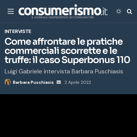
Menu
Cambi
Ce
INTERVISTE
Come affrontare le pratiche
commerciali scorrette e le
truffe: il caso Superbonus 110
Luigi Gabriele intervista Barbara Puschiasis
Barbara Puschiasis
Invia
2 Aprile 2022
un'email