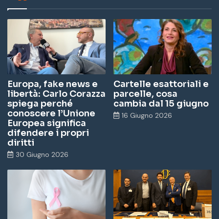
bo
ed
ag
ok
In
ra
m
Europa, fake news e
Cartelle esattoriali e
libertà: Carlo Corazza
parcelle, cosa
spiega perché
cambia dal 15 giugno
conoscere l’Unione
16 Giugno 2026
Europea significa
difendere i propri
diritti
30 Giugno 2026