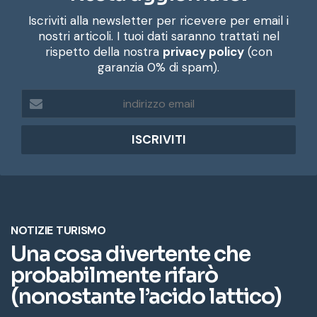
Iscriviti alla newsletter per ricevere per email i
nostri articoli. I tuoi dati saranno trattati nel
rispetto della nostra
privacy policy
(con
garanzia 0% di spam).
i
n
d
i
r
i
z
z
o
e
m
a
i
l