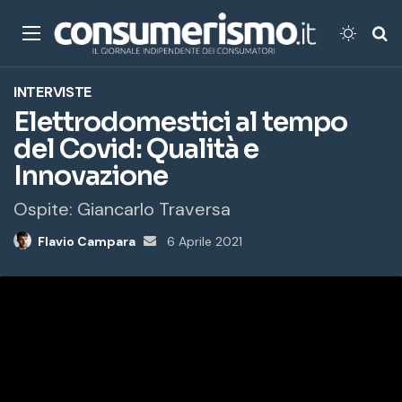
Menu
Cambi
Ce
INTERVISTE
Elettrodomestici al tempo
del Covid: Qualità e
Innovazione
Ospite: Giancarlo Traversa
Flavio Campara
Invia
6 Aprile 2021
un'email