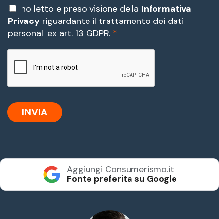
P
ho letto e preso visione della
Informativa
r
Privacy
riguardante il trattamento dei dati
i
personali ex art. 13 GDPR.
*
v
a
c
y
*
INVIA
Aggiungi Consumerismo.it
Fonte preferita su Google