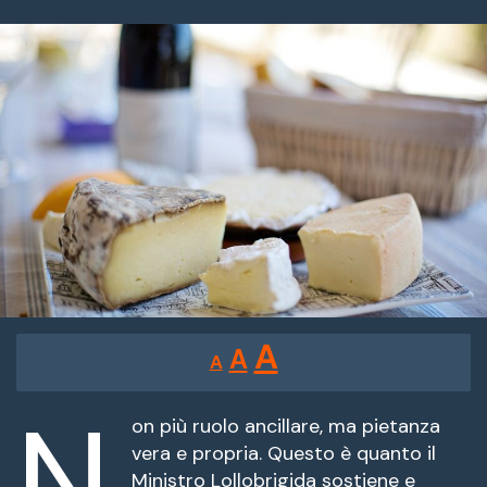
un'email
Reducir
Restablecer
Aumentar
A
A
A
tamaño
tamaño
tamaño
de
N
de
fuente.
on più ruolo ancillare, ma pietanza
de
vera e propria. Questo è quanto il
fuente
Ministro Lollobrigida sostiene e