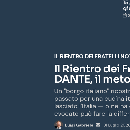
15
gi