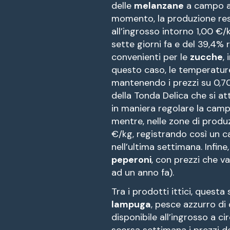
delle
melanzane
a campo ap
momento, la produzione re
all’ingrosso intorno 1,00 €
sette giorni fa e del 39,4% r
convenienti per le
zucche
,
questo caso, le temperatur
mantenendo i prezzi su 0,70
della Tonda Delica che si a
in maniera regolare la cam
mentre, nelle zone di prod
€/kg, registrando così un c
nell’ultima settimana. Infi
peperoni
, con prezzi che v
ad un anno fa).
Tra i prodotti ittici, questa
lampuga
, pesce azzurro di 
disponibile all’ingrosso a ci
scorsa settimana i prezzi d