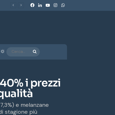
Facebook
LinkedIn
You Tube
Instagram
WhatsApp
Ecobonus 2026, al via gli incentivi per veicoli commerciali e retrofit GPL-Metano: chi può beneficiarne e come funzionano
arra laterale
Cambia aspetto
CERCA...
40% i prezzi
qualità
-47,3%) e melanzane
di stagione più