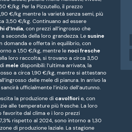
50 €/kg. Per la Pizzutello, il prezzo
1,90 €/kg mentre la varietà senza semi, più
irca 3,50 €/kg. Continuano ad essere
chi d’India
, con prezzi all’ingrosso che
, a seconda della loro grandezza. Le
susine
i
domanda e offerta in equilibrio, con
n
d
ntorno a 1,50 €/kg, mentre le
noci fresche
i
lla loro raccolta, si trovano a circa 3,50
r
 di
mele
disponibili: l’ultima arrivata, la
i
ngrosso a circa 1,90 €/kg, mentre si attestano
z
ll’ingrosso delle mele di pianura. In arrivo la
z
ncirà ufficialmente l’inizio dell’autunno.
o
e
rescita la produzione di
cavolfiori
e, con
ie alle temperature più fresche. La loro
a
i
 favorite dal clima e i loro prezzi
l
 47,3% rispetto al 2024, sono intorno a 1,30
zone di produzione laziale. La stagione