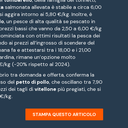
ta
salmonata allevata è stabile a circa 6,00
i aggira intorno ai 5,80 €/kg. Inoltre, è
lo
, un pesce di alta qualità se pescato in
prezzi bassi che vanno da 2,50 a 6,00 €/kg
cominciata con ottimi risultati la pesca dei
ndo ai prezzi all’ingrosso di scendere del
na fa e attestarsi tra i 18,00 e i 21,00
 sardina, rimane un’opzione molto
€/kg (-20% rispetto al 2024).
uilibrio tra domanda e offerta, conferma la
osso del
petto di pollo
, che oscillano tra 7,90
zzi dei tagli di
vitellone
più pregiati, che si
 €/kg.
STAMPA QUESTO ARTICOLO