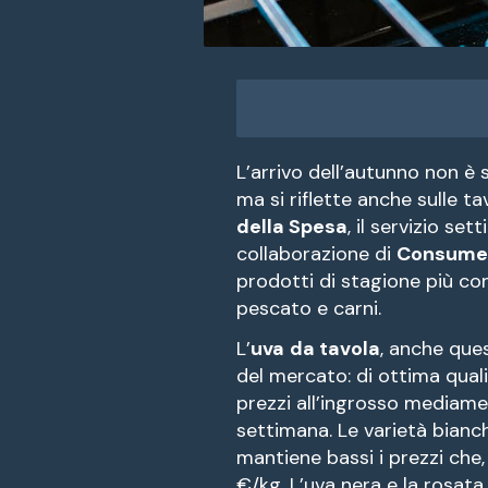
L’arrivo dell’autunno non è
ma si riflette anche sulle ta
della Spesa
, il servizio se
collaborazione di
Consumer
prodotti di stagione più con
pescato e carni.
L’
uva
da tavola
, anche que
del mercato: di ottima qualit
prezzi all’ingrosso mediamen
settimana. Le varietà bian
mantiene bassi i prezzi che, 
€/kg. L’uva nera e la rosata