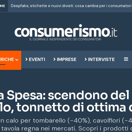
IME
RICHE
EVENTI
IMPRESE
INTERVISTE
B
la Spesa: scendono del 
o, tonnetto di ottima 
 in calo per tombarello (-40%), cavolfiori (
 tavola regna nei mercati. Scopri i prodotti 