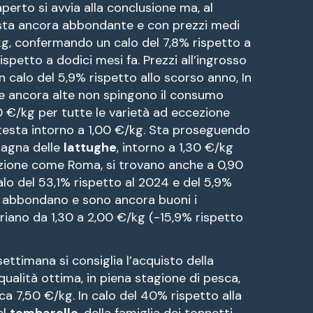
erto si avvia alla conclusione ma, al
sta ancora abbondante e con prezzi medi
/kg, confermando un calo del 7,8% rispetto a
ispetto a dodici mesi fa. Prezzi all’ingrosso
 in calo del 5,9% rispetto allo scorso anno, In
e ancora alte non spingono il consumo
 €/kg per tutte le varietà ad eccezione
ttesta intorno a 1,00 €/kg. Sta proseguendo
pagna delle
lattughe
, intorno a 1,30 €/kg
uzione come Roma, si trovano anche a 0,90
alo del 53,1% rispetto al 2024 e del 5,9%
ne, abbondano e sono ancora buoni i
ariano da 1,30 a 2,00 €/kg (-15,9% rispetto
 settimana si consiglia l’acquisto della
qualità ottima, in piena stagione di pesca,
rca 7,50 €/kg. In calo del 40% rispetto alla
el
tombarello
, della famiglia dei tonnetti,