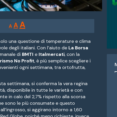
Reducir
Restablecer
Aumentar
A
A
A
tamaño
tamaño
tamaño
de
de
fuente.
 solo una questione di temperature e clima
de
vole degli italiani. Con l’aiuto de
La Borsa
fuente
ttimanale di
BMTI
e
Italmercati
, con la
fuente.
ismo No Profit
, è più semplice scegliere i
venienti ogni settimana, tra ortofrutta,
sta settimana, si conferma la vera regina
à, disponibile in tutte le varietà e con
te in calo del 2,7% rispetto alla scorsa
che sono le più consumate e questo
all’ingrosso, si aggirano intorno a 1,60
 Red Globe, poiché meno richieste, invece,