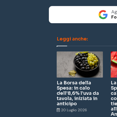
Ag
Fo
Leggi anche:
La Borsa della
La
Spesa: in calo
Sp
dell’8,6% l’uva da
ca
tavola, iniziata in
co
anticipo
ti
al
20 Luglio 2026
An