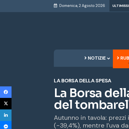
Domenica, 2 Agosto 2026
ULTIMISS
NOTIZIE
RUB
LA BORSA DELLA SPESA
Facebook
La Borsa del
X
del tombarell
LinkedIn
Autunno in tavola: prezzi
Messenger
(-39,4%), mentre l’uva da