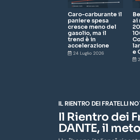
Caro-carburante il
Be
paniere spesa
ai
cresce meno del
20
gasolio, ma il
10
trend è in
Co
accelerazione
la
e 
24 Luglio 2026