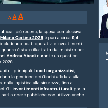
Reducir
Restablecer
Aumentar
A
A
A
tamaño
tamaño
tamaño
de
de
fuente.
fficiali più recenti, la spesa complessiva
de
 Milano Cortina 2026
è pari a circa
5,4
fuente
, includendo costi operativi e investimenti
fuente.
 Il quadro è stato illustrato dal ministro per
vani
Andrea Abodi
durante un question
o 2025.
pitoli principali. I
costi organizzativi
,
rdano la gestione dei Giochi affidata alla
a
, dalla logistica alla sicurezza, fino ai
ni. Gli
investimenti infrastrutturali
, pari a
tinati a opere pubbliche con utilizzo anche