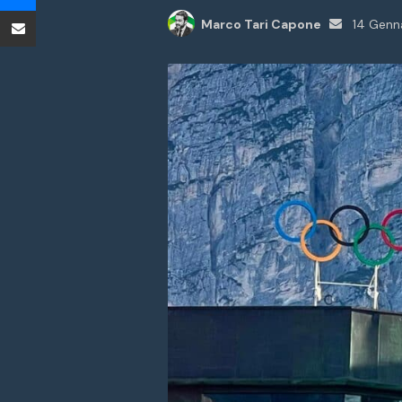
Condividi tramite Email
Invia
Marco Tari Capone
14 Genn
un'email