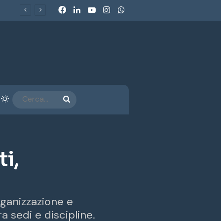
Facebook
LinkedIn
You Tube
Instagram
WhatsApp
arra laterale
Cambia aspetto
CERCA...
i,
o
rganizzazione e
a sedi e discipline.