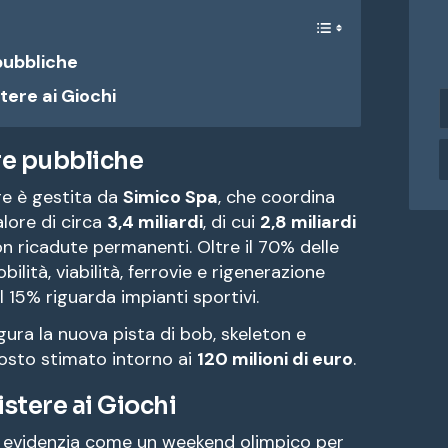
pubbliche
ere ai Giochi
i
n
d
re pubbliche
i
r
re è gestita da
Simico Spa
, che coordina
i
alore di circa
3,4 miliardi
, di cui
2,8 miliardi
z
on ricadute permanenti. Oltre il 70% delle
z
o
lità, viabilità, ferrovie e rigenerazione
e
 15% riguarda impianti sportivi.
a
igura la nuova pista di bob, skeleton e
i
costo stimato intorno ai
120 milioni di euro
.
l
stere ai Giochi
evidenzia come un weekend olimpico per