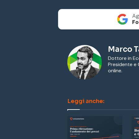
Ag
Fo
Marco T
Dottore in E
Presidente e 
online.
Leggi anche: