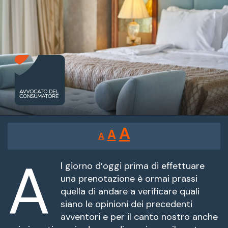
Reducir
Restablecer
Aumentar
A
A
A
tamaño
tamaño
tamaño
de
A
de
fuente.
l giorno d’oggi prima di effettuare
de
una prenotazione è ormai prassi
fuente
quella di andare a verificare quali
fuente.
siano le opinioni dei precedenti
avventori e per il canto nostro anche