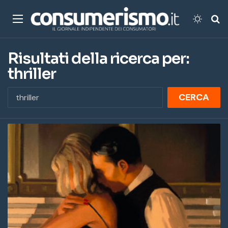
Menu
Cambi
Ce
Risultati della ricerca per:
thriller
R
i
c
e
r
c
a
p
e
r
: