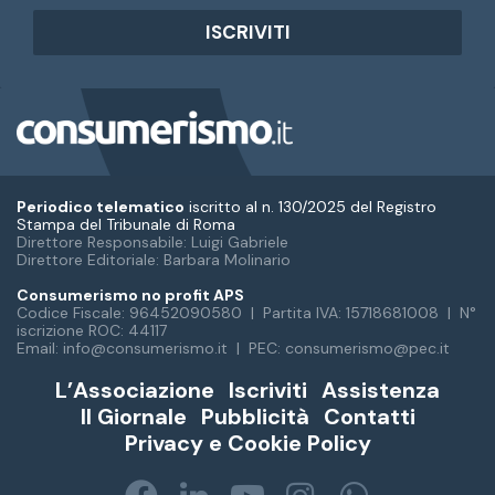
d
i
r
i
z
z
o
e
m
Periodico telematico
iscritto al n. 130/2025 del Registro
a
Stampa del Tribunale di Roma
Direttore Responsabile: Luigi Gabriele
i
Direttore Editoriale: Barbara Molinario
l
Consumerismo no profit APS
Codice Fiscale: 96452090580 | Partita IVA: 15718681008 | N°
iscrizione ROC: 44117
Email: info@consumerismo.it | PEC: consumerismo@pec.it
L’Associazione
Iscriviti
Assistenza
Il Giornale
Pubblicità
Contatti
Privacy e Cookie Policy