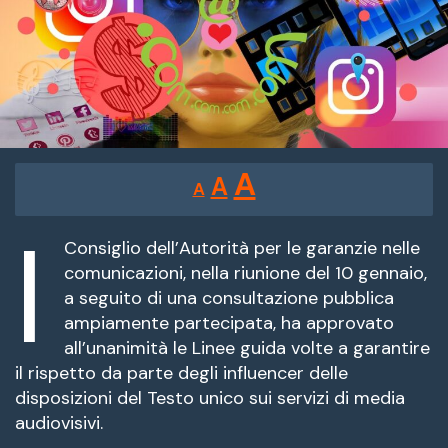
Reducir
Restablecer
Aumentar
A
A
A
tamaño
tamaño
tamaño
de
l
de
fuente.
Consiglio dell’Autorità per le garanzie nelle
de
comunicazioni, nella riunione del 10 gennaio,
fuente
a seguito di una consultazione pubblica
fuente.
ampiamente partecipata, ha approvato
all’unanimità le Linee guida volte a garantire
il rispetto da parte degli influencer delle
disposizioni del Testo unico sui servizi di media
audiovisivi.