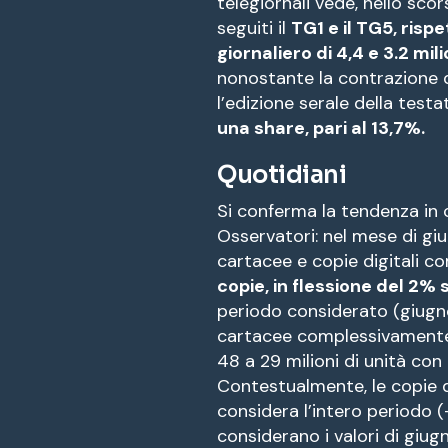
telegiornali vede, nello sc
seguiti il
TG1 e il TG5, ris
giornaliero di 4,4 e 3.2 mili
nonostante la contrazione d
l’edizione serale della test
una share, pari al 13,7%.
Quotidiani
Si conferma la tendenza in 
Osservatori: nel mese di giu
cartacee e copie digitali c
copie, in flessione del 2%
periodo considerato (giugno
cartacee complessivamente 
48 a 29 milioni di unità co
Contestualmente, le copie dig
considera l’intero periodo 
considerano i valori di giug