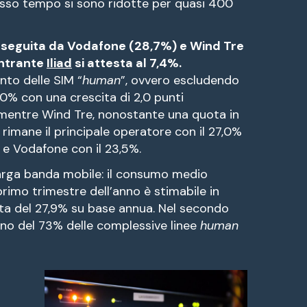
esso tempo si sono ridotte per quasi 400
, seguita da Vodafone (28,7%) e Wind Tre
entrante
Iliad
si attesta al 7,4%.
nto delle SIM “
human
”, ovvero escludendo
 10% con una crescita di 2,0 punti
 mentre Wind Tre, nonostante una quota in
, rimane il principale operatore con il 27,0%
 e Vodafone con il 23,5%.
larga banda mobile: il consumo medio
 primo trimestre dell’anno è stimabile in
cita del 27,9% su base annua. Nel secondo
no del 73% delle complessive linee
human