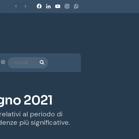
Facebook
LinkedIn
You Tube
Instagram
WhatsApp
Ecobonus 2026, al via gli incentivi per veicoli commerciali e retrofit GPL-Metano: chi può beneficiarne e come funzionano
arra laterale
Cambia aspetto
CERCA...
gno 2021
elativi al periodo di
enze più significative.