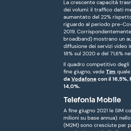
La crescente capacità trasmi
dei volumi: il traffico dati 
aumentato del 22% rispetto
riguardo al periodo pre-Cov
2019. Corrispondentemente, i
broadband) mostrano un aum
diffusione dei servizi video
18% sul 2020 e del 71,6% ne
Il quadro competitivo degl
fine giugno, vede
Tim
quale
da
Vodafone
con il 16,5%, 
14,0%.
Telefonia Mobile
A fine giugno 2021 le SIM co
milioni su base annua): nell
(M2M) sono cresciute per po