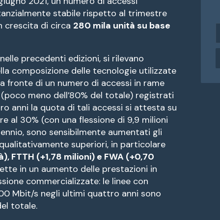
e giugno 2021, un numero di accessi
anzialmente stabile rispetto al trimestre
 crescita di circa
280 mila unità su base
i
n
d
elle precedenti edizioni, si rilevano
i
lla composizione delle tecnologie utilizzate
r
i
o: a fronte di un numero di accessi in rame
z
o, (poco meno dell’80% del totale) registrati
z
o anni la quota di tali accessi si attesta su
o
re al 30% (con una flessione di 9,9 milioni
e
riennio, sono sensibilmente aumentati gli
a
ualitativamente superiori, in particolare
i
à), FTTH (+1,78 milioni) e FWA (+0,70
l
lette in un aumento delle prestazioni in
ssione commercializzate: le linee con
 100 Mbit/s negli ultimi quattro anni sono
el totale.