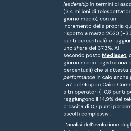
leadership
in termini di asco
(3,4 milioni di telespettator
giorno medio), con un
incremento della propria q
rispetto a marzo 2020 (+3,
punti percentuali), e raggiu
uno
share
del 37,3%. Al
secondo posto
Mediaset
, 
giorno medio registra una d
percentuali) che si attesta 
performance
in calo anche 
La7 del Gruppo Cairo Commun
altri operatori (-0,8 punti
raggiungono il 14,9% dei te
crescita di 0,7 punti percen
ascolti complessivi.
L’analisi dell’evoluzione degl