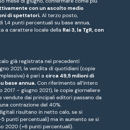
orso mese di giugno, confermare come più
pettivamente con un ascolto medio
oni di spettatori.
Al terzo posto,
i 1,4 punti percentuali su base annua,
ata a carattere locale della
Rai 3, la TgR, con
calo già registrata nei precedenti
gno 2021, la vendita di quotidiani (copie
omplessive) è pari a
circa 49,5 milioni di
 su base annua.
Con riferimento all’intero
 2017 – giugno 2021), le copie giornaliere
vendute dai principali editori passano da
n una contrazione del 40%.
itali risultano in netto calo, se si
(-5 punti percentuali) ma in aumento se si
no 2020 (+6 punti percentuali).