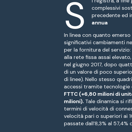
S
i registra, a fin
complessivi sost
precedente ed in
annua
In linea con quanto emerso n
significativi cambiamenti ne
per la fornitura del servizi
alla rete fissa assai elevat
nel giugno 2017, dopo quattr
di un valore di poco superio
di linee). Nello stesso quad
accessi tramite tecnologie q
FTTC (+6,80 milioni di unit
milioni).
Tale dinamica si rif
termini di velocità di conne
velocità pari o superiori ai
passate dall’8,3% al 57,4% d