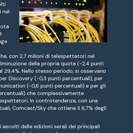
lti
i nel
uota
3
nge
che, con 2,7 milioni di telespettatori nel
iminuzione della propria quota (-2,4 punti
al 29,4%. Nello stesso periodo, si osservano
per Discovery (-0,3 punti percentuali), per
ication (-0,6 punti percentuali) e per gli
 percentuali) che complessivamente
lespettatori. In controtendenza, con una
tuali, Comcast/Sky che ottiene il 6,7% degli
i ascolti delle edizioni serali dei principali