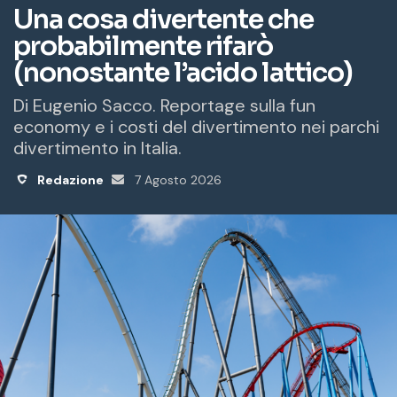
m
a
i
l