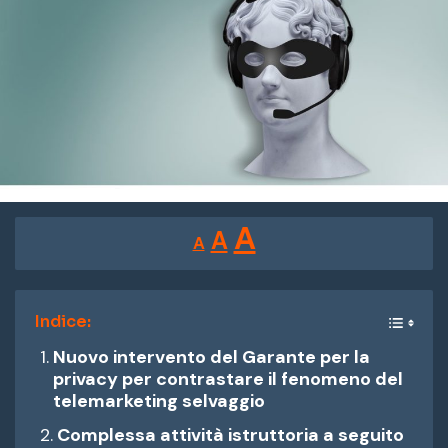
Reducir
Restablecer
Aumentar
A
A
A
tamaño
tamaño
tamaño
de
de
fuente.
de
Indice:
fuente
Nuovo intervento del Garante per la
fuente.
privacy per contrastare il fenomeno del
telemarketing selvaggio
Complessa attività istruttoria a seguito