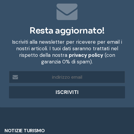
Resta aggiornato!
Iscriviti alla newsletter per ricevere per email i
nostri articoli. I tuoi dati saranno trattati nel
rispetto della nostra
privacy policy
(con
garanzia 0% di spam).
i
n
d
i
r
i
z
z
o
e