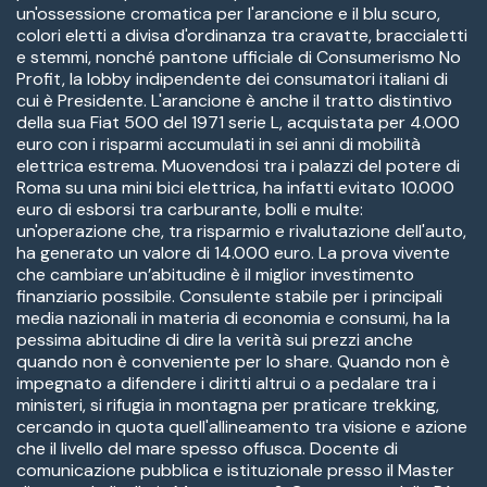
un'ossessione cromatica per l'arancione e il blu scuro,
colori eletti a divisa d'ordinanza tra cravatte, braccialetti
e stemmi, nonché pantone ufficiale di Consumerismo No
Profit, la lobby indipendente dei consumatori italiani di
cui è Presidente. L'arancione è anche il tratto distintivo
della sua Fiat 500 del 1971 serie L, acquistata per 4.000
euro con i risparmi accumulati in sei anni di mobilità
elettrica estrema. Muovendosi tra i palazzi del potere di
Roma su una mini bici elettrica, ha infatti evitato 10.000
euro di esborsi tra carburante, bolli e multe:
un'operazione che, tra risparmio e rivalutazione dell'auto,
ha generato un valore di 14.000 euro. La prova vivente
che cambiare un’abitudine è il miglior investimento
finanziario possibile. Consulente stabile per i principali
media nazionali in materia di economia e consumi, ha la
pessima abitudine di dire la verità sui prezzi anche
quando non è conveniente per lo share. Quando non è
impegnato a difendere i diritti altrui o a pedalare tra i
ministeri, si rifugia in montagna per praticare trekking,
cercando in quota quell'allineamento tra visione e azione
che il livello del mare spesso offusca. Docente di
comunicazione pubblica e istituzionale presso il Master