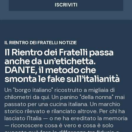
i
r
i
z
z
o
e
m
a
i
l