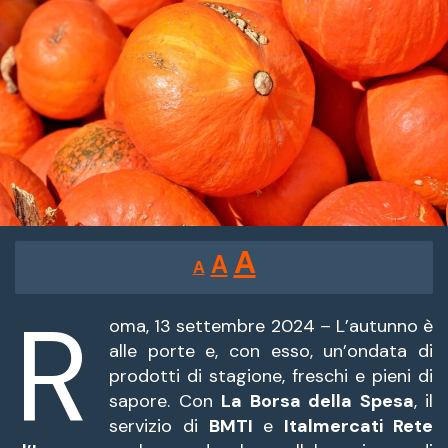
Reducir
Restablecer
Aumentar
A
A
A
tamaño
tamaño
tamaño
de
R
de
fuente.
oma, 13 settembre 2024 – L’autunno è
de
alle porte e, con esso, un’ondata di
fuente
prodotti di stagione, freschi e pieni di
fuente.
sapore. Con
La Borsa della Spesa
, il
servizio di
BMTI
e
Italmercati Rete