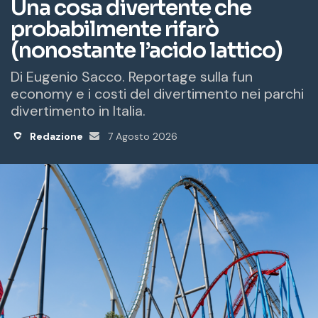
a
i
l