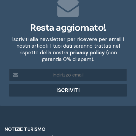
Resta aggiornato!
Iscriviti alla newsletter per ricevere per email i
nostri articoli. I tuoi dati saranno trattati nel
rispetto della nostra
privacy policy
(con
garanzia 0% di spam).
i
n
d
i
r
i
z
z
o
e
m