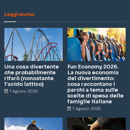
ce
nk
st
Leggi anche:
bo
ed
ag
ok
In
ra
m
Una cosa divertente
Fun Economy 2026.
che probabilmente
La nuova economia
rifarò (nonostante
del divertimento:
l’acido lattico)
cosa raccontano i
parchi a tema sulle
7 Agosto 2026
scelte di spesa delle
famiglie italiane
7 Agosto 2026