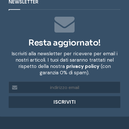
NEWSLETTER
Resta aggiornato!
Iscriviti alla newsletter per ricevere per email i
nostri articoli. I tuoi dati saranno trattati nel
rispetto della nostra
privacy policy
(con
garanzia 0% di spam).
i
n
d
i
r
i
z
z