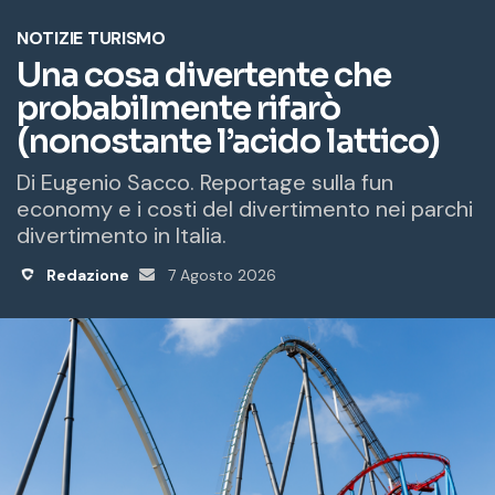
o
e
m
a
i
l