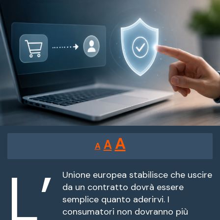
Reducir
Restablecer
Aumentar
A
A
A
tamaño
tamaño
tamaño
de
L’
de
fuente.
Unione europea stabilisce che uscire
de
da un contratto dovrà essere
fuente
semplice quanto aderirvi. I
fuente.
consumatori non dovranno più