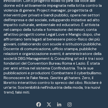
innovatori. Con il progetto Road to pink da voce alle
donne ed è attivamente impegnata nella lotta contro la
violenza di genere. Project manager, progettista di
interventi per privati e bandi pubblici, opera nei settori
dell’impresa e del sociale, sviluppando iniziative ad alto
impatto culturale, ambientale ed educativo. È attivista
nel campo della tutela e formazione dei minori, conta
all’attivo progetti come Legal Love e Mangio dopo, che
affrontano temi legati al benessere psico-fisico dei più
giovani, collaborando con scuole e istituzioni pubbliche.
Docente di comunicazione, ufficio stampa, pubbliche
relazioni e organizzazione eventi, è amministratore della
società DBG Management & Consulting srl ed è tra i soci
fondatori del Convention Bureau Roma e Lazio. È stata
per anni attiva nel sistema Confindustria. Tra le sue
pubblicazioni e produzioni: Combattere il cyberbullismo.
Riconoscere le Fake News. Gestire gli haters. Zero, il
libretto interattivo contro lo spreco del cibo. Riciclare è
un’arte; Sostenibilità nell’industria della moda, tra nuovi
trend, falsi miti.
Fa
X
Li
In