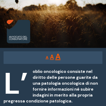
Reducir
Restablecer
Aumentar
A
A
A
tamaño
tamaño
tamaño
de
L’
de
fuente.
oblio oncologico consiste nel
de
diritto delle persone guarite da
fuente
una patologia oncologica di non
fuente.
fornire informazioni né subire
indagini in merito alla propria
pregressa condizione patologica.