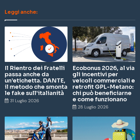
ce
nk
u
st
Leggi anche:
bo
ed
Tu
ag
ok
In
be
ra
m
Il Rientro dei Fratelli
Ecobonus 2026, al via
passa anche da
gli incentivi per
un’etichetta. DANTE,
veicoli commerciali e
il metodo che smonta
retrofit GPL-Metano:
le fake sull’italianità
chi può beneficiarne
e come funzionano
31 Luglio 2026
28 Luglio 2026