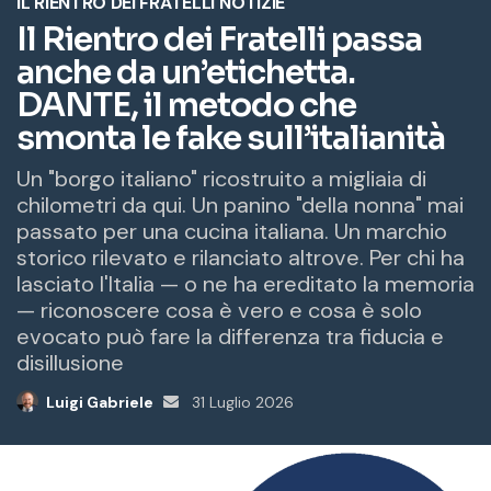
e
m
a
i
l