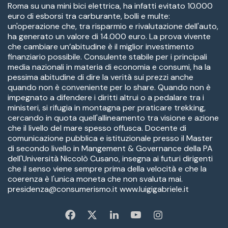
Roma su una mini bici elettrica, ha infatti evitato 10.000
euro di esborsi tra carburante, bolli e multe:
un'operazione che, tra risparmio e rivalutazione dell'auto,
ha generato un valore di 14.000 euro. La prova vivente
che cambiare un’abitudine è il miglior investimento
finanziario possibile. Consulente stabile per i principali
media nazionali in materia di economia e consumi, ha la
pessima abitudine di dire la verità sui prezzi anche
quando non è conveniente per lo share. Quando non è
impegnato a difendere i diritti altrui o a pedalare tra i
ministeri, si rifugia in montagna per praticare trekking,
cercando in quota quell'allineamento tra visione e azione
che il livello del mare spesso offusca. Docente di
comunicazione pubblica e istituzionale presso il Master
di secondo livello in Mangement & Governance della PA
dell'Università Niccolò Cusano, insegna ai futuri dirigenti
che il senso viene sempre prima della velocità e che la
coerenza è l'unica moneta che non svaluta mai.
presidenza@consumerismo.it www.luigigabriele.it
Fa
X
Li
Yo
In