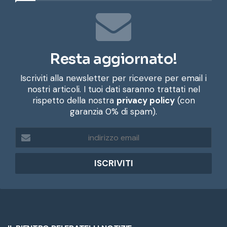
Resta aggiornato!
Iscriviti alla newsletter per ricevere per email i
nostri articoli. I tuoi dati saranno trattati nel
rispetto della nostra
privacy policy
(con
garanzia 0% di spam).
i
n
d
i
r
i
z
z
o