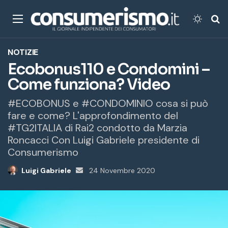
Menu
Cambi
Ce
NOTIZIE
Ecobonus110 e Condomini –
Come funziona? Video
#ECOBONUS e #CONDOMINIO cosa si può
fare e come? L'approfondimento del
#TG2ITALIA di Rai2 condotto da Marzia
Roncacci Con Luigi Gabriele presidente di
Consumerismo
Luigi Gabriele
Invia
24 Novembre 2020
un'email