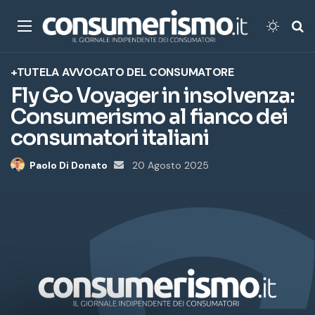
Menu
Cambi
Ce
+TUTELA
AVVOCATO DEL CONSUMATORE
Fly Go Voyager in insolvenza:
Consumerismo al fianco dei
consumatori italiani
Paolo Di Donato
Invia
20 Agosto 2025
un'email