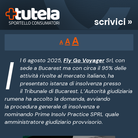
scrivici »
Reducir
Restablecer
Aumentar
A
A
A
tamaño
tamaño
tamaño
de
I
de
fuente.
l 6 agosto 2025,
Fly Go Voyager
Srl, con
de
sede a Bucarest ma con circa il 95% delle
fuente
attività rivolte al mercato italiano, ha
fuente.
presentato istanza di insolvenza presso
il Tribunale di Bucarest. L’Autorità giudiziaria
rumena ha accolto la domanda, avviando
la procedura generale di insolvenza e
nominando Prime Insolv Practice SPRL quale
amministratore giudiziario provvisorio.