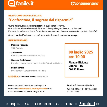
de
fuente
fuente.
Le risposte alla conferenza stampa di
Facile.it
e