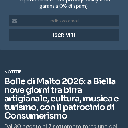
garanzia 0% di spam).
i
n
d
i
r
i
z
z
o
e
m
a
i
l