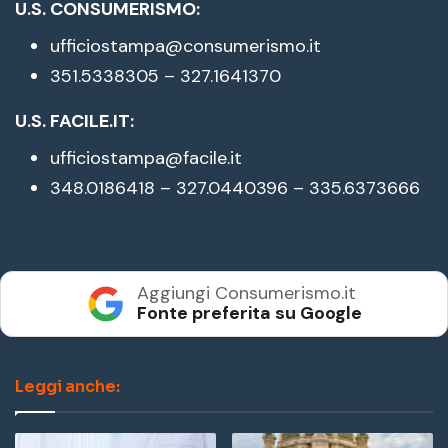
U.S. CONSUMERISMO:
ufficiostampa@consumerismo.it
351.5338305 – 327.1641370
U.S. FACILE.IT:
ufficiostampa@facile.it
348.0186418 – 327.0440396 – 335.6373666
Aggiungi Consumerismo.it
Fonte preferita su Google
Leggi anche: