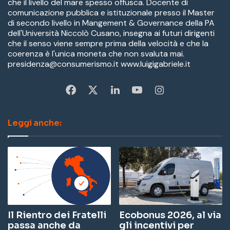
che il livello del mare spesso offusca. Docente di
comunicazione pubblica e istituzionale presso il Master
di secondo livello in Mangement & Governance della PA
dell'Università Niccolò Cusano, insegna ai futuri dirigenti
che il senso viene sempre prima della velocità e che la
coerenza è l'unica moneta che non svaluta mai.
presidenza@consumerismo.it www.luigigabriele.it
Fa
X
Li
Yo
In
ce
nk
u
st
Leggi anche:
bo
ed
Tu
ag
ok
In
be
ra
m
Il Rientro dei Fratelli
Ecobonus 2026, al via
passa anche da
gli incentivi per