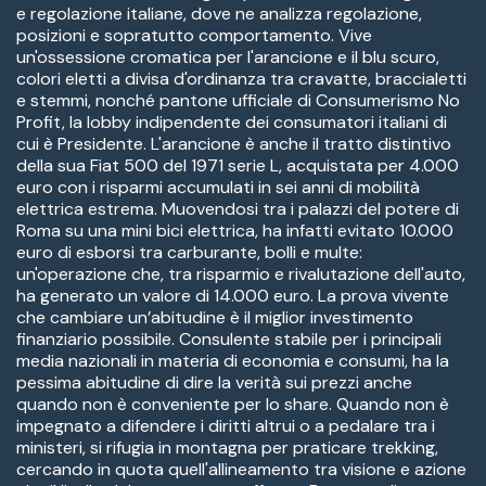
e regolazione italiane, dove ne analizza regolazione,
posizioni e sopratutto comportamento. Vive
un'ossessione cromatica per l'arancione e il blu scuro,
colori eletti a divisa d'ordinanza tra cravatte, braccialetti
e stemmi, nonché pantone ufficiale di Consumerismo No
Profit, la lobby indipendente dei consumatori italiani di
cui è Presidente. L'arancione è anche il tratto distintivo
della sua Fiat 500 del 1971 serie L, acquistata per 4.000
euro con i risparmi accumulati in sei anni di mobilità
elettrica estrema. Muovendosi tra i palazzi del potere di
Roma su una mini bici elettrica, ha infatti evitato 10.000
euro di esborsi tra carburante, bolli e multe:
un'operazione che, tra risparmio e rivalutazione dell'auto,
ha generato un valore di 14.000 euro. La prova vivente
che cambiare un’abitudine è il miglior investimento
finanziario possibile. Consulente stabile per i principali
media nazionali in materia di economia e consumi, ha la
pessima abitudine di dire la verità sui prezzi anche
quando non è conveniente per lo share. Quando non è
impegnato a difendere i diritti altrui o a pedalare tra i
ministeri, si rifugia in montagna per praticare trekking,
cercando in quota quell'allineamento tra visione e azione