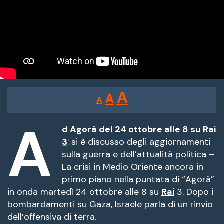
Reducir
Restablecer
Aumentar
A
A
A
tamaño
tamaño
tamaño
de
A
de
fuente.
d Agorà del 24 ottobre alle 8 su Rai
de
3
: si è discusso degli aggiornamenti
fuente
sulla guerra e dell’attualità politica –
fuente.
La crisi in Medio Oriente ancora in
primo piano nella puntata di “Agorà”
in onda martedì 24 ottobre alle 8 su
Rai
3. Dopo i
bombardamenti su Gaza, Israele parla di un rinvio
dell’offensiva di terra.