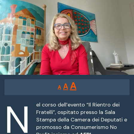
Reducir
Restablecer
Aumentar
A
A
A
tamaño
tamaño
tamaño
de
N
de
fuente.
el corso dell’evento “Il Rientro dei
de
Fratelli”, ospitato presso la Sala
fuente
Stampa della Camera dei Deputati e
fuente.
promosso da Consumerismo No