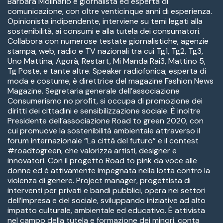
Barbara Molinario è giornalista ed esperta di
comunicazione, con oltre venticinque anni di esperienza.
Opinionista indipendente, interviene su temi legati alla
sostenibilità, ai consumi e alla tutela dei consumatori.
Collabora con numerose testate giornalistiche, agenzie
stampa, web, radio e TV nazionali tra cui Tg1, Tg2, Tg3,
Uno Mattina, Agorà, Restart, Mi Manda Rai3, Mattino 5,
Tg Poste, e tante altre. Speaker radiofonica; esperta di
moda e costume, è direttrice del magazine Fashion News
Magazine. Segretaria generale dell’associazione
Consumerismo no profit, si occupa di promozione dei
diritti dei cittadini e sensibilizzazione sociale. È inoltre
Presidente dell’associazione Road to green 2020, con
cui promuove la sostenibilità ambientale attraverso il
forum internazionale “La città del futuro” e il contest
#roadtogreen, che valorizza artisti, designer e
innovatori. Con il progetto Road to pink da voce alle
donne ed è attivamente impegnata nella lotta contro la
violenza di genere. Project manager, progettista di
interventi per privati e bandi pubblici, opera nei settori
dell’impresa e del sociale, sviluppando iniziative ad alto
impatto culturale, ambientale ed educativo. È attivista
nel campo della tutela e formazione dei minori, conta