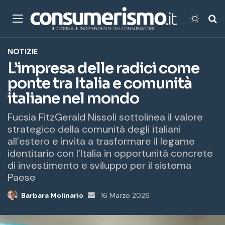
Menu
Cambi
Ce
NOTIZIE
L’impresa delle radici come
ponte tra Italia e comunità
italiane nel mondo
Fucsia FitzGerald Nissoli sottolinea il valore
strategico della comunità degli italiani
all’estero e invita a trasformare il legame
identitario con l’Italia in opportunità concrete
di investimento e sviluppo per il sistema
Paese
Barbara Molinario
Invia
16 Marzo 2026
un'email