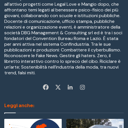
all’attivo progetti come Legal Love e Mangio dopo, che
affrontano temi legati al benessere psico-fisico dei più
giovani, collaborando con scuole e istituzioni pubbliche.
Docente di comunicazione, ufficio stampa, pubbliche
relazioni e organizzazione eventi, è amministratore della
società DBG Management & Consulting srl ed è tra i soci
fondatori del Convention Bureau Roma e Lazio. È stata
per anni attiva nel sistema Confindustria. Tra le sue
pubblicazioni e produzioni: Combattere il cyberbullismo.
Riconoscere le Fake News. Gestire gli haters. Zero, il
libretto interattivo contro lo spreco del cibo. Riciclare è
un’arte; Sostenibilità nell’industria della moda, tra nuovi
trend, falsi miti.
Fa
X
Li
In
ce
nk
st
Leggi anche:
bo
ed
ag
ok
In
ra