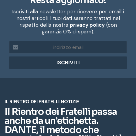
Resta aggiornato!
Iscriviti alla newsletter per ricevere per email i
nostri articoli. I tuoi dati saranno trattati nel
rispetto della nostra
privacy policy
(con
garanzia 0% di spam).
i
n
d
i
r
i
z
z
o
e
m
a
i
l