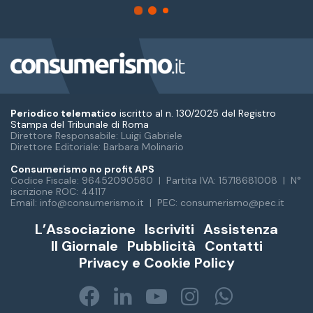
Periodico telematico
iscritto al n. 130/2025 del Registro
Stampa del Tribunale di Roma
Direttore Responsabile: Luigi Gabriele
Direttore Editoriale: Barbara Molinario
Consumerismo no profit APS
Codice Fiscale: 96452090580 | Partita IVA: 15718681008 | N°
iscrizione ROC: 44117
Email: info@consumerismo.it | PEC: consumerismo@pec.it
L’Associazione
Iscriviti
Assistenza
Il Giornale
Pubblicità
Contatti
Privacy e Cookie Policy
Facebook
LinkedIn
You
Instagram
WhatsA