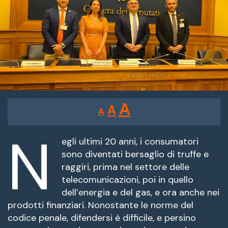
Reducir
Restablecer
Aumentar
A
A
A
tamaño
tamaño
tamaño
de
N
de
fuente.
egli ultimi 20 anni, i consumatori
de
sono diventati bersaglio di truffe e
fuente
raggiri, prima nel settore delle
fuente.
telecomunicazioni, poi in quello
dell’energia e del gas, e ora anche nei
prodotti finanziari. Nonostante le norme del
codice penale, difendersi è difficile, e persino