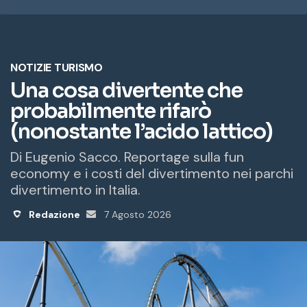
i
z
z
o
e
m
a
i
l