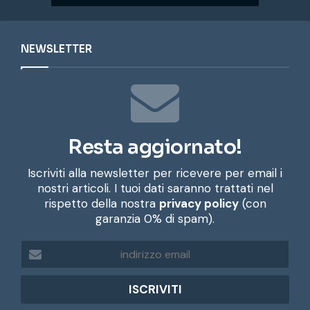
NEWSLETTER
Resta aggiornato!
Iscriviti alla newsletter per ricevere per email i
nostri articoli. I tuoi dati saranno trattati nel
rispetto della nostra
privacy policy
(con
garanzia 0% di spam).
i
n
d
i
r