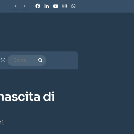
Facebook
LinkedIn
You Tube
Instagram
WhatsApp
Dolomiti SuperSki: l’Antitrust chiude con impegni da 50 milioni. Consumerismo: «Un metodo nuovo per un consumerismo che non si accontenta più dei comunicati»
arra laterale
Cambia aspetto
CERCA...
nascita di
i.