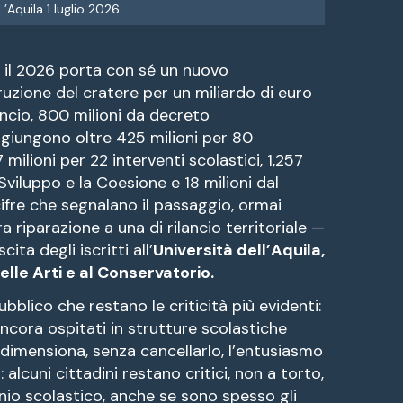
L’Aquila 1 luglio 2026
, il 2026 porta con sé un nuovo
ruzione del cratere per un miliardo di euro
ancio, 800 milioni da decreto
 aggiungono oltre 425 milioni per 80
 milioni per 22 interventi scolastici, 1,257
Sviluppo e la Coesione e 18 milioni dal
fre che segnalano il passaggio, ormai
a riparazione a una di rilancio territoriale —
ta degli iscritti all’
Università dell’Aquila,
elle Arti e al Conservatorio.
bblico che restano le criticità più evidenti:
ncora ospitati in strutture scolastiche
idimensiona, senza cancellarlo, l’entusiasmo
alcuni cittadini restano critici, non a torto,
io scolastico, anche se sono spesso gli