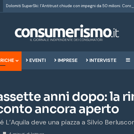
RICHE
EVENTI
IMPRESE
INTERVISTE
B
assette anni dopo: la ri
l conto ancora aperto
hé L’Aquila deve una piazza a Silvio Berluscon