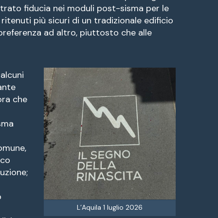
strato fiducia nei moduli post-sisma per le
ritenuti più sicuri di un tradizionale edificio
preferenza ad altro, piuttosto che alle
alcuni
ante
ora che
isma
Comune,
cco
ruzione;
i
o
L’Aquila 1 luglio 2026