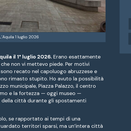
i
n
d
L’Aquila 1 luglio 2026
i
r
i
uila il 1° luglio 2026.
Erano esattamente
z
 che non vi mettevo piede. Per motivi
z
o
i sono recato nel capoluogo abruzzese e
e
no rimasto stupito. Ho avuto la possibilità
lazzo municipale, Piazza Palazzo, il centro
a
Duomo e la fortezza — oggi museo —
i
 della città durante gli spostamenti
l
lo, se rapportato ai tempi di una
uardato territori sparsi, ma un’intera città