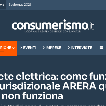
IME
RICHE
EVENTI
IMPRESE
INTERVISTE
B
te elettrica: come fun
urisdizionale ARERA q
 non funziona