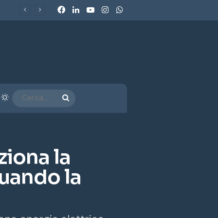
Facebook
LinkedIn
You Tube
Instagram
WhatsApp
Ecobonus 2026, al via gli incentivi per veicoli commerciali e retrofit GPL-Metano: chi può beneficiarne e come funzionano
arra laterale
Cambia aspetto
CERCA...
ziona la
uando la