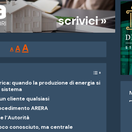
scrivici »
Reducir
Restablecer
Aumentar
A
A
A
tamaño
tamaño
tamaño
de
de
fuente.
de
fuente
ica: quando la produzione di energia si
fuente.
l sistema
un cliente qualsiasi
rocedimento ARERA
e l’Autorità
co conosciuto, ma centrale