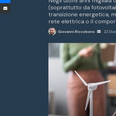
Negli ultimi anni migliaia
Condividi tramite Email
(soprattutto da fotovolta
transizione energetica, m
rete elettrica o il compo
Invia
Giovanni Riccobono
22 Dic
un'email