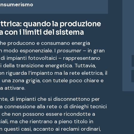
Consumerismo
ttrica: quando la produzione
a con i limiti del sistema
i che producono e consumano energia
 in modo esponenziale. I
prosumer
– in gran
 di impianti fotovoltaici – rappresentano
i
n
i della transizione energetica. Tuttavia,
d
 riguarda l’impianto ma la rete elettrica, il
i
 una zona grigia, con tutele poco chiare e
r
da attivare.
i
z
nte, di impianti che si disconnettono per
z
la connessione alla rete o di dinieghi tecnici
o
ni che non possono essere ricondotte a
e
ali, ma che rientrano a pieno titolo in
a
 In questi casi, accanto ai reclami ordinari,
i