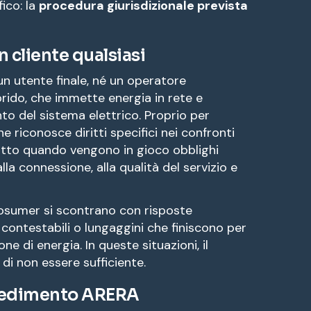
ico: la
procedura giurisdizionale prevista
l
n cliente qualsiasi
un utente finale, né un operatore
brido, che immette energia in rete e
to del sistema elettrico. Proprio per
e riconosce diritti specifici nei confronti
tutto quando vengono in gioco obblighi
alla connessione, alla qualità del servizio e
prosumer si scontrano con risposte
 contestabili o lungaggini che finiscono per
ne di energia. In queste situazioni, il
 di non essere sufficiente.
ocedimento ARERA