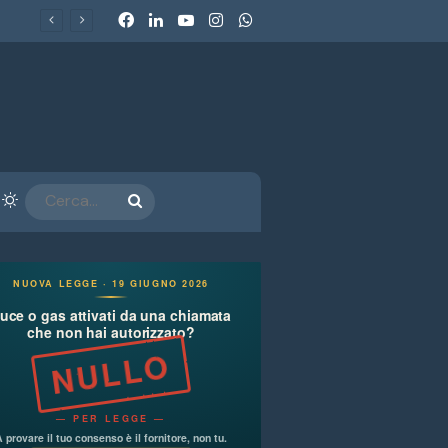
Facebook
LinkedIn
You Tube
Instagram
WhatsApp
Fun Economy 2026. La nuova economia del divertimento: cosa raccontano i parchi a tema sulle scelte di spesa delle famiglie italiane
arra laterale
Cambia aspetto
CERCA...