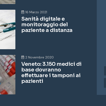
16 Marzo 2021
Sanità digitale e
monitoraggio del
paziente a distanza
2 Novembre 2020
Veneto: 3.150 medici di
base dovranno
i
n
effettuare i tamponi ai
d
pazienti
i
r
i
z
z