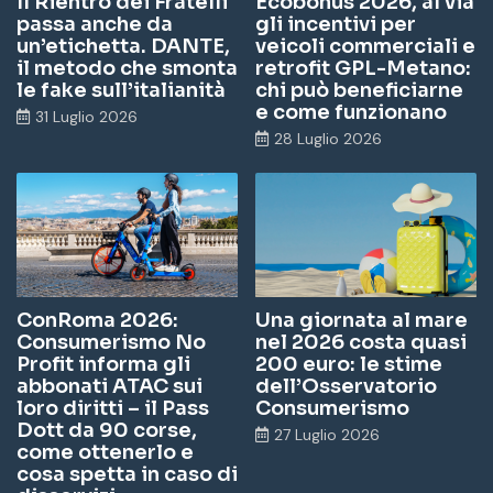
Il Rientro dei Fratelli
Ecobonus 2026, al via
passa anche da
gli incentivi per
un’etichetta. DANTE,
veicoli commerciali e
il metodo che smonta
retrofit GPL-Metano:
le fake sull’italianità
chi può beneficiarne
e come funzionano
31 Luglio 2026
28 Luglio 2026
ConRoma 2026:
Una giornata al mare
Consumerismo No
nel 2026 costa quasi
Profit informa gli
200 euro: le stime
abbonati ATAC sui
dell’Osservatorio
loro diritti – il Pass
Consumerismo
Dott da 90 corse,
27 Luglio 2026
come ottenerlo e
cosa spetta in caso di