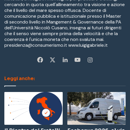
cercando in quota quell'allineamento tra visione e azione
che il livello del mare spesso offusca. Docente di
comunicazione pubblica e istituzionale presso il Master
di secondo livello in Mangement & Governance della PA
dell'Università Niccolò Cusano, insegna ai futuri dirigenti
che il senso viene sempre prima della velocità e che la
coerenza è l'unica moneta che non svaluta mai.
presidenza@consumerismo.it www.luigigabriele.it
Fa
X
Li
Yo
In
ce
nk
u
st
Leggi anche:
bo
ed
Tu
ag
ok
In
be
ra
m