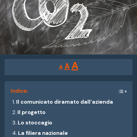
Reducir
Restablecer
Aumentar
A
A
A
tamaño
tamaño
tamaño
de
de
fuente.
de
Indice:
fuente
Il comunicato diramato dall’azienda
fuente.
Il progetto
Lo stoccagio
La filiera nazionale