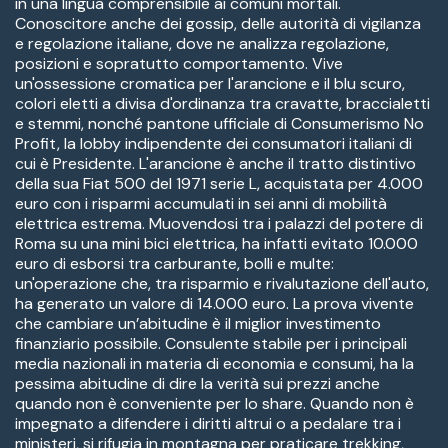
in una lingua comprensibile ai comuni mortali.
Conoscitore anche dei gossip, delle autorità di vigilanza
e regolazione italiane, dove ne analizza regolazione,
posizioni e sopratutto comportamento. Vive
un'ossessione cromatica per l'arancione e il blu scuro,
colori eletti a divisa d'ordinanza tra cravatte, braccialetti
e stemmi, nonché pantone ufficiale di Consumerismo No
Profit, la lobby indipendente dei consumatori italiani di
cui è Presidente. L'arancione è anche il tratto distintivo
della sua Fiat 500 del 1971 serie L, acquistata per 4.000
euro con i risparmi accumulati in sei anni di mobilità
elettrica estrema. Muovendosi tra i palazzi del potere di
Roma su una mini bici elettrica, ha infatti evitato 10.000
euro di esborsi tra carburante, bolli e multe:
un'operazione che, tra risparmio e rivalutazione dell'auto,
ha generato un valore di 14.000 euro. La prova vivente
che cambiare un’abitudine è il miglior investimento
finanziario possibile. Consulente stabile per i principali
media nazionali in materia di economia e consumi, ha la
pessima abitudine di dire la verità sui prezzi anche
quando non è conveniente per lo share. Quando non è
impegnato a difendere i diritti altrui o a pedalare tra i
ministeri, si rifugia in montagna per praticare trekking,