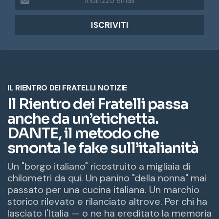
n
d
i
r
i
z
z
o
e
m
a
i
l