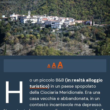
Reducir
Restablecer
Aumentar
A
A
A
tamaño
tamaño
tamaño
de
H
de
fuente.
o un piccolo B&B
(in realtà alloggio
de
turistico)
in un paese spopolato
fuente
della Ciociaria Meridionale.
Era una
fuente.
casa vecchia e abbandonata, in un
contesto incantevole ma depresso.