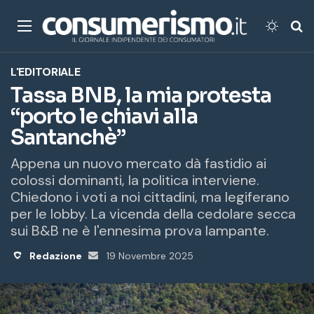
Menu
Cambi
Ce
L'EDITORIALE
Tassa BNB, la mia protesta
“porto le chiavi alla
Santanchè”
Appena un nuovo mercato dà fastidio ai
colossi dominanti, la politica interviene.
Chiedono i voti a noi cittadini, ma legiferano
per le lobby. La vicenda della cedolare secca
sui B&B ne è l'ennesima prova lampante.
Redazione
Invia
19 Novembre 2025
un'email