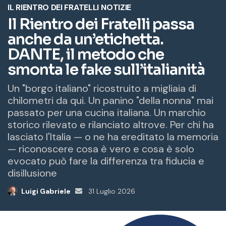
e
m
a
i
l