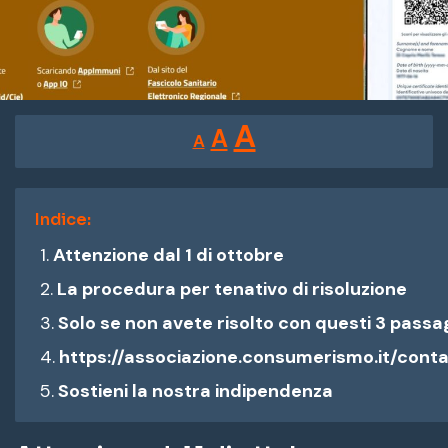
Reducir
Restablecer
Aumentar
A
A
A
tamaño
tamaño
tamaño
de
de
fuente.
de
Indice:
fuente
Attenzione dal 1 di ottobre
fuente.
La procedura per tenativo di risoluzione
Solo se non avete risolto con questi 3 passa
https://associazione.consumerismo.it/conta
Sostieni la nostra indipendenza