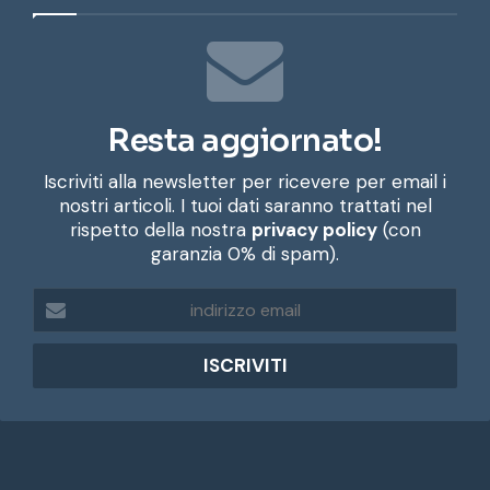
Resta aggiornato!
Iscriviti alla newsletter per ricevere per email i
nostri articoli. I tuoi dati saranno trattati nel
rispetto della nostra
privacy policy
(con
garanzia 0% di spam).
i
n
d
i
r
i
z
z
o