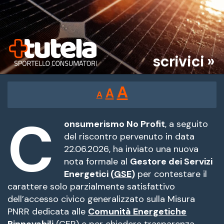
scrivici »
Reducir
Restablecer
Aumentar
A
A
A
tamaño
tamaño
tamaño
de
C
de
fuente.
onsumerismo No Profit
, a seguito
de
del riscontro pervenuto in data
fuente
22.06.2026, ha inviato una nuova
fuente.
nota formale al
Gestore dei Servizi
Energetici (
GSE
)
per contestare il
carattere solo parzialmente satisfattivo
dell’accesso civico generalizzato sulla Misura
PNRR dedicata alle
Comunità Energetiche
Rinnovabili
(CER) e per chiedere trasparenza