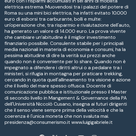
euro con i risparmi accumulati in sei anni di mobilità
elettrica estrema. Muovendosi tra i palazzi del potere di
Roma su una mini bici elettrica, ha infatti evitato 10.000
euro di esborsi tra carburante, bolli e multe:
un'operazione che, tra risparmio e rivalutazione dell'auto,
ha generato un valore di 14.000 euro. La prova vivente
che cambiare un’abitudine è il miglior investimento
finanziario possibile. Consulente stabile per i principali
media nazionali in materia di economia e consumi, ha la
pessima abitudine di dire la verità sui prezzi anche
quando non è conveniente per lo share. Quando non è
impegnato a difendere i diritti altrui o a pedalare tra i
ministeri, si rifugia in montagna per praticare trekking,
cercando in quota quell'allineamento tra visione e azione
che il livello del mare spesso offusca. Docente di
comunicazione pubblica e istituzionale presso il Master
di secondo livello in Mangement & Governance della PA
dell'Università Niccolò Cusano, insegna ai futuri dirigenti
che il senso viene sempre prima della velocità e che la
coerenza è l'unica moneta che non svaluta mai.
presidenza@consumerismo.it www.luigigabriele.it