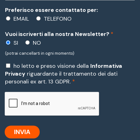
Preferisco essere contattato per:
EMAIL
TELEFONO
Vuoi iscriverti alla nostra Newsletter?
*
SI
NO
(potrai cancellarti in ogni momento)
P
ho letto e preso visione della
Informativa
r
Privacy
riguardante il trattamento dei dati
i
personali ex art. 13 GDPR.
*
v
a
c
y
*
INVIA