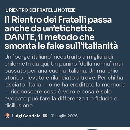
o
e
m
a
i
l