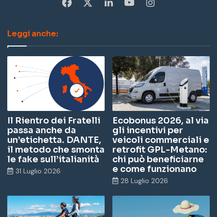
Fa
X
Li
Yo
In
ce
nk
u
st
Leggi anche:
bo
ed
Tu
ag
ok
In
be
ra
m
Il Rientro dei Fratelli
Ecobonus 2026, al via
passa anche da
gli incentivi per
un’etichetta. DANTE,
veicoli commerciali e
il metodo che smonta
retrofit GPL-Metano:
le fake sull’italianità
chi può beneficiarne
e come funzionano
31 Luglio 2026
28 Luglio 2026