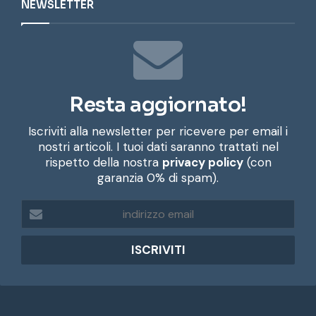
NEWSLETTER
Resta aggiornato!
Iscriviti alla newsletter per ricevere per email i
nostri articoli. I tuoi dati saranno trattati nel
rispetto della nostra
privacy policy
(con
garanzia 0% di spam).
i
n
d
i
r
i
z
z