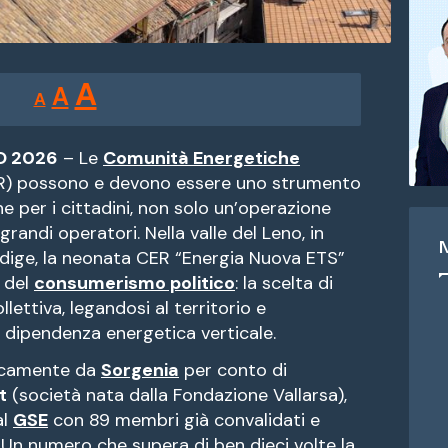
Reducir
Restablecer
Aumentar
A
A
A
tamaño
tamaño
tamaño
de
de
fuente.
O 2026
– Le
Comunità Energetiche
de
) possono e devono essere uno strumento
fuente
e per i cittadini, non solo un’operazione
fuente.
 grandi operatori. Nella valle del Leno, in
dige, la neonata CER “Energia Nuova ETS”
à del
consumerismo politico
: la scelta di
lettiva, legandosi al territorio e
a dipendenza energetica verticale.
nicamente da
Sorgenia
per conto di
t
(società nata dalla Fondazione Vallarsa),
al
GSE
con 89 membri già convalidati e
. Un numero che supera di ben dieci volte la