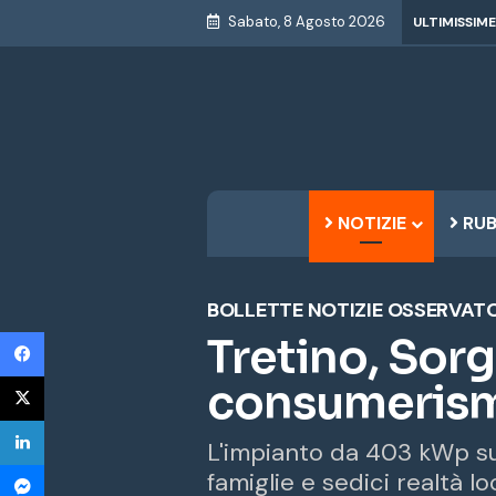
Sabato, 8 Agosto 2026
ULTIMISSIME
NOTIZIE
RUB
BOLLETTE
NOTIZIE
OSSERVATOR
Facebook
Tretino, Sorg
X
consumerismo
LinkedIn
L'impianto da 403 kWp su
Messenger
famiglie e sedici realtà l