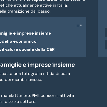
tiche attualmente attive in Italia,
lla transizione dal basso.
i
amiglie e imprese insieme
n
d
modello economico
i
il valore sociale della CER
r
i
z
: famiglie e imprese insieme
z
o
catta una fotografia nitida di cosa
e
nco dei membri unisce:
a
i
manifatturiere, PMI, consorzi, attività
l
osi e terzo settore.