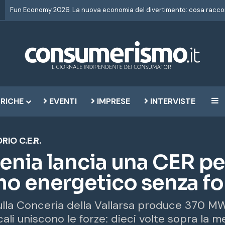
RICHE
EVENTI
IMPRESE
INTERVISTE
B
IO C.E.R.
enia lancia una CER per
 energetico senza fo
lla Conceria della Vallarsa produce 370 MWh
ocali uniscono le forze: dieci volte sopra la 