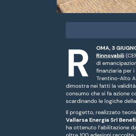
R
OMA, 3 GIUGN
Rinnovabili
(CER
di emancipazion
finanziaria per i
Trentino-Alto A
dimostra nei fatti la validit
consumo che si fa azione col
scardinando le logiche dell
Il progetto, realizzato tec
Vallarsa Energia Srl Benefi
ha ottenuto l’abilitazione d
oltre 100 adesioni raccolte