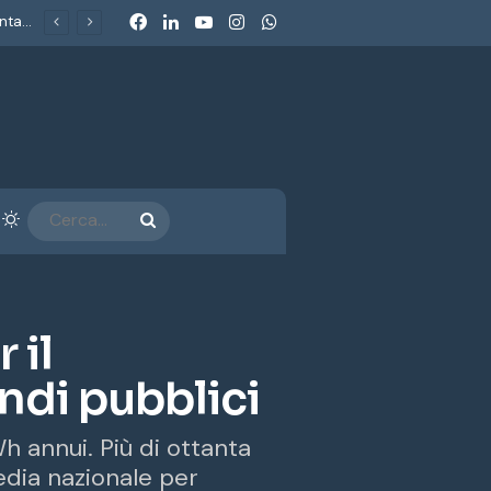
Facebook
LinkedIn
You Tube
Instagram
WhatsApp
Dolomiti SuperSki: l’Antitrust chiude con impegni da 50 milioni. Consumerismo: «Un metodo nuovo per un consumerismo che non si accontenta più dei comunicati»
arra laterale
Cambia aspetto
CERCA...
 il
ndi pubblici
 annui. Più di ottanta
media nazionale per