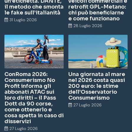
un’etichetta. DANTE,
veicoli commerciali e
il metodo che smonta
retrofit GPL-Metano:
le fake sull’italianità
chi può beneficiarne
e come funzionano
31 Luglio 2026
28 Luglio 2026
ConRoma 2026:
Una giornata al mare
Consumerismo No
nel 2026 costa quasi
Profit informa gli
200 euro: le stime
abbonati ATAC sui
dell’Osservatorio
loro diritti – il Pass
Consumerismo
Dott da 90 corse,
27 Luglio 2026
come ottenerlo e
cosa spetta in caso di
disservizi
27 Luglio 2026