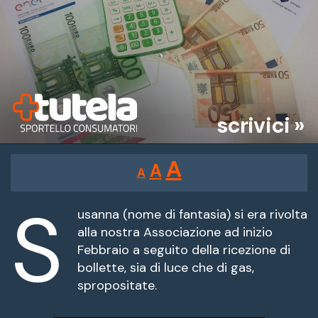
scrivici »
Reducir
Restablecer
Aumentar
A
A
A
tamaño
tamaño
tamaño
de
S
de
fuente.
usanna (nome di fantasia) si era rivolta
de
alla nostra Associazione ad inizio
fuente
Febbraio a seguito della ricezione di
fuente.
bollette, sia di luce che di gas,
spropositate.