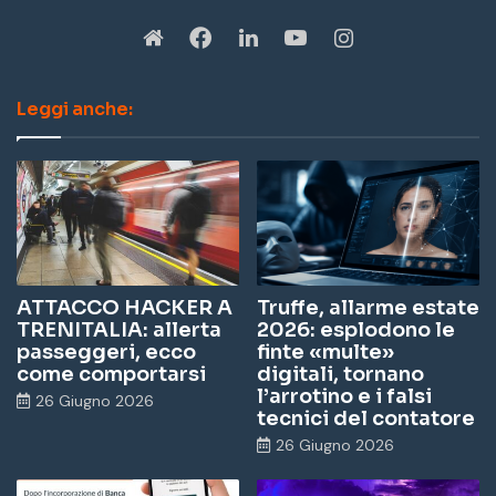
W
Fa
Li
Yo
In
eb
ce
nk
u
st
Leggi anche:
sit
bo
ed
Tu
ag
e
ok
In
be
ra
m
ATTACCO HACKER A
Truffe, allarme estate
TRENITALIA: allerta
2026: esplodono le
passeggeri, ecco
finte «multe»
come comportarsi
digitali, tornano
l’arrotino e i falsi
26 Giugno 2026
tecnici del contatore
26 Giugno 2026