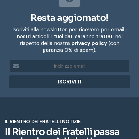
Resta aggiornato!
Iscriviti alla newsletter per ricevere per email i
nostri articoli. I tuoi dati saranno trattati nel
rispetto della nostra
privacy policy
(con
garanzia 0% di spam).
i
n
d
i
r
i
z
z
o
e
m
a