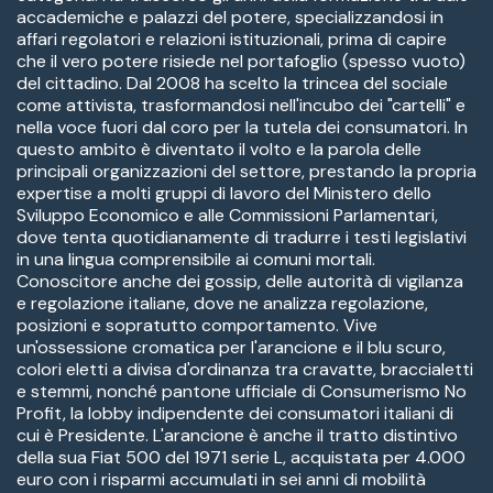
accademiche e palazzi del potere, specializzandosi in
affari regolatori e relazioni istituzionali, prima di capire
che il vero potere risiede nel portafoglio (spesso vuoto)
del cittadino. Dal 2008 ha scelto la trincea del sociale
come attivista, trasformandosi nell'incubo dei "cartelli" e
nella voce fuori dal coro per la tutela dei consumatori. In
questo ambito è diventato il volto e la parola delle
principali organizzazioni del settore, prestando la propria
expertise a molti gruppi di lavoro del Ministero dello
Sviluppo Economico e alle Commissioni Parlamentari,
dove tenta quotidianamente di tradurre i testi legislativi
in una lingua comprensibile ai comuni mortali.
Conoscitore anche dei gossip, delle autorità di vigilanza
e regolazione italiane, dove ne analizza regolazione,
posizioni e sopratutto comportamento. Vive
un'ossessione cromatica per l'arancione e il blu scuro,
colori eletti a divisa d'ordinanza tra cravatte, braccialetti
e stemmi, nonché pantone ufficiale di Consumerismo No
Profit, la lobby indipendente dei consumatori italiani di
cui è Presidente. L'arancione è anche il tratto distintivo
della sua Fiat 500 del 1971 serie L, acquistata per 4.000
euro con i risparmi accumulati in sei anni di mobilità