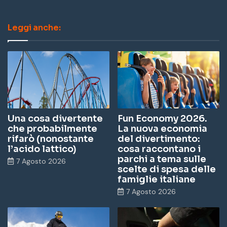
ce
nk
u
st
Leggi anche:
bo
ed
Tu
ag
ok
In
be
ra
m
Una cosa divertente
Fun Economy 2026.
che probabilmente
La nuova economia
rifarò (nonostante
del divertimento:
l’acido lattico)
cosa raccontano i
parchi a tema sulle
7 Agosto 2026
scelte di spesa delle
famiglie italiane
7 Agosto 2026