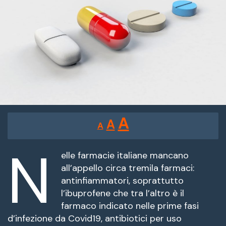
Reducir
Restablecer
Aumentar
A
A
A
tamaño
tamaño
tamaño
de
N
de
fuente.
elle farmacie italiane mancano
de
all’appello circa tremila farmaci:
fuente
antinfiammatori, soprattutto
fuente.
l’ibuprofene che tra l’altro è il
farmaco indicato nelle prime fasi
d’infezione da Covid19, antibiotici per uso