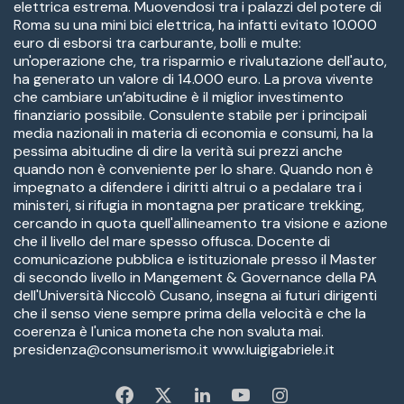
elettrica estrema. Muovendosi tra i palazzi del potere di
Roma su una mini bici elettrica, ha infatti evitato 10.000
euro di esborsi tra carburante, bolli e multe:
un'operazione che, tra risparmio e rivalutazione dell'auto,
ha generato un valore di 14.000 euro. La prova vivente
che cambiare un’abitudine è il miglior investimento
finanziario possibile. Consulente stabile per i principali
media nazionali in materia di economia e consumi, ha la
pessima abitudine di dire la verità sui prezzi anche
quando non è conveniente per lo share. Quando non è
impegnato a difendere i diritti altrui o a pedalare tra i
ministeri, si rifugia in montagna per praticare trekking,
cercando in quota quell'allineamento tra visione e azione
che il livello del mare spesso offusca. Docente di
comunicazione pubblica e istituzionale presso il Master
di secondo livello in Mangement & Governance della PA
dell'Università Niccolò Cusano, insegna ai futuri dirigenti
che il senso viene sempre prima della velocità e che la
coerenza è l'unica moneta che non svaluta mai.
presidenza@consumerismo.it www.luigigabriele.it
Fa
X
Li
Yo
In