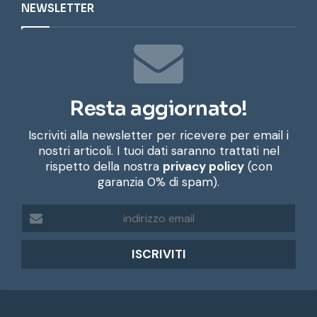
NEWSLETTER
Resta aggiornato!
Iscriviti alla newsletter per ricevere per email i
nostri articoli. I tuoi dati saranno trattati nel
rispetto della nostra
privacy policy
(con
garanzia 0% di spam).
i
n
d
i
r
i
z
z