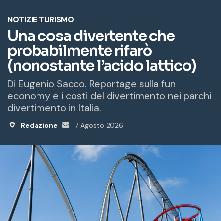
o
e
m
a
i
l