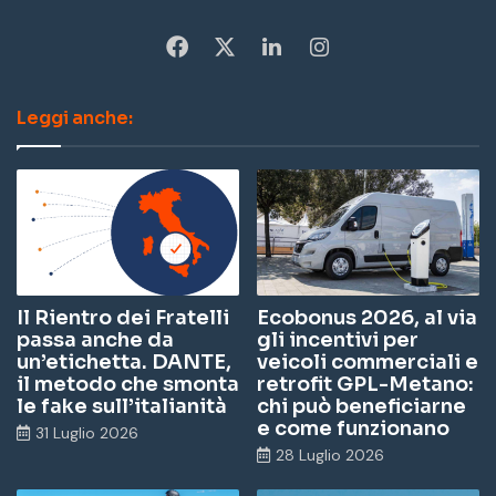
Fa
X
Li
In
ce
nk
st
Leggi anche:
bo
ed
ag
ok
In
ra
m
Il Rientro dei Fratelli
Ecobonus 2026, al via
passa anche da
gli incentivi per
un’etichetta. DANTE,
veicoli commerciali e
il metodo che smonta
retrofit GPL-Metano:
le fake sull’italianità
chi può beneficiarne
e come funzionano
31 Luglio 2026
28 Luglio 2026