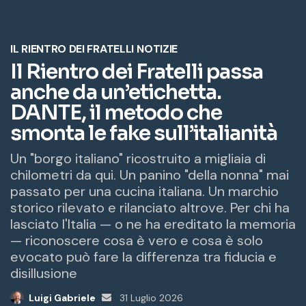
z
z
o
e
m
a
i
l