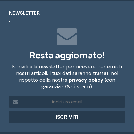
NEWSLETTER
Resta aggiornato!
Iscriviti alla newsletter per ricevere per email i
nostri articoli. I tuoi dati saranno trattati nel
rispetto della nostra
privacy policy
(con
garanzia 0% di spam).
i
n
d
i
r
i