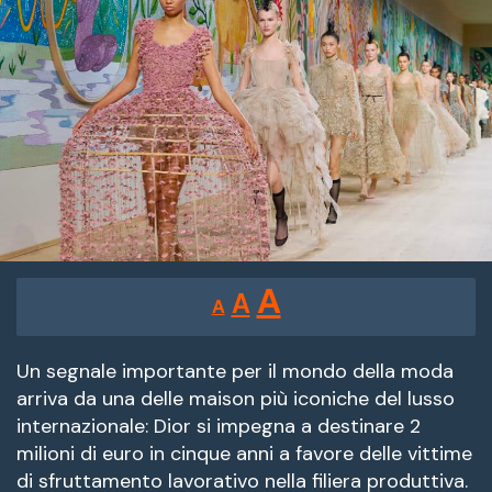
Reducir
Restablecer
Aumentar
A
A
A
tamaño
tamaño
tamaño
de
de
fuente.
Un segnale importante per il mondo della moda
de
arriva da una delle maison più iconiche del lusso
fuente
internazionale: Dior si impegna a destinare 2
fuente.
milioni di euro in cinque anni a favore delle vittime
di sfruttamento lavorativo nella filiera produttiva.