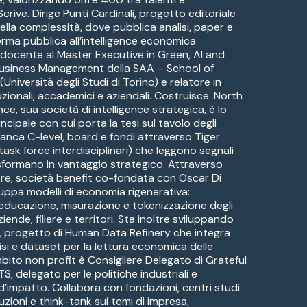
Scrive. Dirige Punti Cardinali, progetto editoriale
della complessità, dove pubblica analisi, paper e
orma pubblica all’intelligence economica
 docente al Master Executive in Green, AI and
Business Management della SAA – School of
niversità degli Studi di Torino) e relatore in
uzionali, accademici e aziendali. Costruisce. North
nce, sua società di intelligence strategica, è lo
cipale con cui porta la tesi sul tavolo degli
ianca C-level, board e fondi attraverso Tiger
task force interdisciplinari) che leggono segnali
rasformano in vantaggio strategico. Attraverso
re, società benefit co-fondata con Oscar Di
luppa modelli di economia rigenerativa:
 educazione, misurazione e tokenizzazione degli
ziende, filiere e territori. Sta inoltre sviluppando
 progetto di Human Data Refinery che integra
isi e dataset per la lettura economica delle
mbito non profit è Consigliere Delegato di Grateful
, delegato per le politiche industriali e
d’impatto. Collabora con fondazioni, centri studi
ituzioni e think-tank sui temi di impresa,