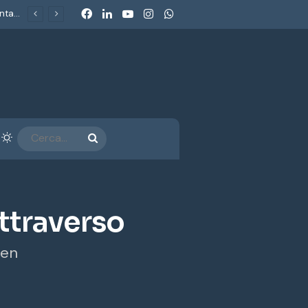
Facebook
LinkedIn
You Tube
Instagram
WhatsApp
Fun Economy 2026. La nuova economia del divertimento: cosa raccontano i parchi a tema sulle scelte di spesa delle famiglie italiane
arra laterale
Cambia aspetto
CERCA...
ttraverso
hen