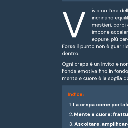
V
iviamo l’era de
incrinano equil
mestieri, corp
impone acceler
eppure, più cer
Forse il punto non è guarir
dentro.
Ogni crepa è un invito e no
l’onda emotiva fino in fondo
mente e cuore è la soglia d
Indice:
La crepa come portal
Mente e cuore: frattu
Ascoltare, amplificare