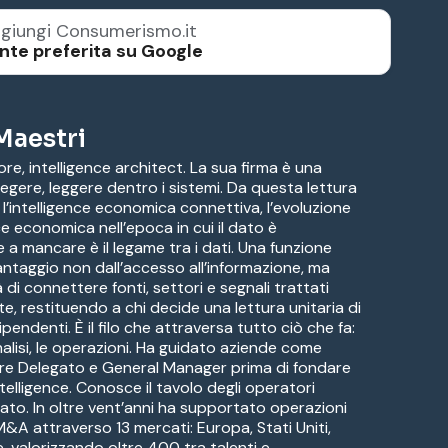
giungi Consumerismo.it
nte preferita su Google
Maestri
re, intelligence architect. La sua firma è una
 legere, leggere dentro i sistemi. Da questa lettura
 l’intelligence economica connettiva, l’evoluzione
nce economica nell’epoca in cui il dato è
a mancare è il legame tra i dati. Una funzione
ntaggio non dall’accesso all’informazione, ma
 di connettere fonti, settori e segnali trattati
, restituendo a chi decide una lettura unitaria di
ipendenti. È il filo che attraversa tutto ciò che fa:
e analisi, le operazioni. Ha guidato aziende come
re Delegato e General Manager prima di fondare
telligence. Conosce il tavolo degli operatori
tato. In oltre vent’anni ha supportato operazioni
 M&A attraverso 13 mercati: Europa, Stati Uniti,
, valorizzando oltre 400 tra talenti e