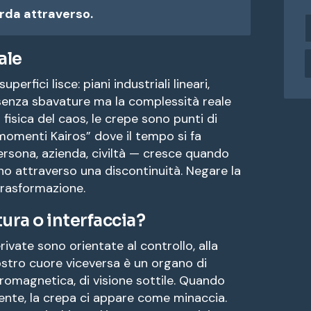
rda attraverso.
i
n
d
ale
i
r
rfici lisce: piani industriali lineari,
i
e senza sbavature ma la complessità reale
z
In fisica del caos, le crepe sono punti di
z
“momenti Kairos” dove il tempo si fa
o
ersona, azienda, civiltà — cresce quando
e
eno attraverso una discontinuità. Negare la
a
trasformazione.
i
l
tura o interfaccia?
ivate sono orientate al controllo, alla
 nostro cuore viceversa è un organo di
tromagnetica, di visione sottile. Quando
mente, la crepa ci appare come minaccia.