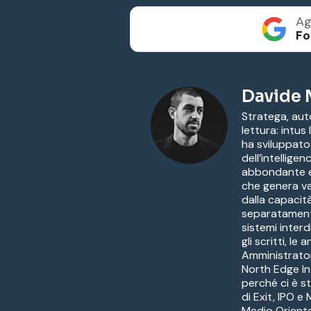
Ag
Fo
Davide 
Stratega, auto
lettura: intus
ha sviluppato
dell’intellige
abbondante e 
che genera va
dalla capacità
separatamente
sistemi interd
gli scritti, l
Amministrato
North Edge In
perché ci è s
di Exit, IPO e
Medio Oriente