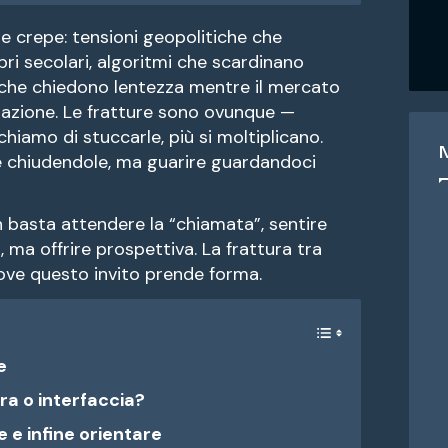
tamaño
tamaño
de
de
fuente.
lle crepe: tensioni geopolitiche che
de
ibri secolari, algoritmi che scardinano
fuente
i che chiedono lentezza mentre il mercato
fuente.
azione. Le fratture sono ovunque —
chiamo di stuccarle, più si moltiplicano.
le chiudendole, ma guarire guardandoci
n basta attendere la “chiamata”, sentire
, ma offrire prospettiva. La frattura tra
ove questo invito prende forma.
e
ra o interfaccia?
 e infine orientare