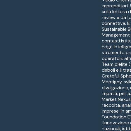
imprenditori. 
sulla lettura 
review e dà f
connettiva. È
Sustainable 
Management (U
contesti istit
Edge Intellige
strumento prin
operatori: aff
Team d’élite (
deboli e li t
Grateful Sphe
Montigny, svi
divulgazione,
impatti, per a
Market Nexus,
raccolta, anal
imprese. In a
Foundation ETS
l’innovazione 
nazionali, ist