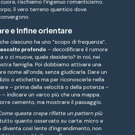
cuore, rischiamo l’ingenuo romanticismo.
orpo, il vero terreno quantico dove
convergono.
re e infine orientare
 che ciascuno ha uno “scopo di frequenza”.
ascolto profondo
– decodificare il rumore
a o ci muove, quale desiderio? In noi, nei
 nostra famiglia. Poi dobbiamo attivare una
re nome all’onda, senza giudicarla. Dare un
izio o etichetta ma per riconoscerle nella
vare – prima della velocità o della potenza –
 – indicare un varco più che una mappa.
porre cemento, ma mostrare il passaggio.
Come questa crepa riflette un pattern più
tutto quanto osservato su carta: micro e
 diventa così lente d’ingrandimento, non