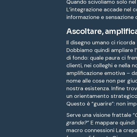
Quando scivoliamo solo nel 
L’integrazione accade nel c
informazione e sensazione 
Ascoltare, amplifica
Il disegno umano ci ricorda
Dobbiamo quindi ampliare l’
di fondo: quale paura ci fren
clienti, nei colleghi e nella
amplificazione emotiva – da
nome alle cose non per giud
nostra esistenza. Infine tro
un orientamento strategico
Questo è “guarire”: non im
Serve una visione frattale “
grande?”
E mappare quindi 
macro connessioni La crepa