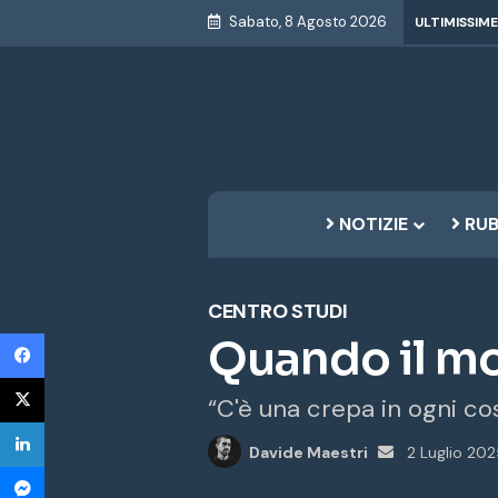
Sabato, 8 Agosto 2026
ULTIMISSIME
NOTIZIE
RUB
CENTRO STUDI
Facebook
Quando il mo
X
“C'è una crepa in ogni co
LinkedIn
Invia
Davide Maestri
2 Luglio 20
Messenger
un'email