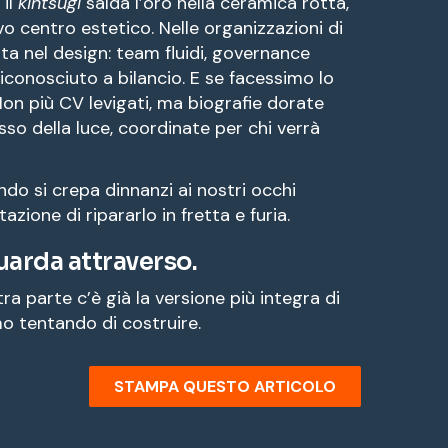
 il
kintsugi
salda l’oro nella ceramica rotta,
vo centro estetico. Nelle organizzazioni di
ta nel design: team fluidi, governance
iconosciuto a bilancio. E se facessimo lo
Non più CV levigati, ma biografie dorate
resso della luce, coordinate per chi verrà
do si crepa dinnanzi ai nostri occhi
zione di ripararlo in fretta e furia.
uarda attraverso.
tra parte c’è già la versione più integra di
o tentando di costruire.
STAMPA QUESTO ARTICOLO