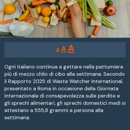
Reducir
Restablecer
Aumentar
A
A
A
tamaño
tamaño
tamaño
de
de
fuente.
Ogni italiano continua a gettare nella pattumiera
de
più di mezzo chilo di cibo alla settimana. Secondo
fuente
il Rapporto 2025 di Waste Watcher International,
fuente.
presentato a Roma in occasione della Giornata
internazionale di consapevolezza sulle perdite e
gli sprechi alimentari, gli sprechi domestici medi si
attestano a 555,8 grammi a persona alla
settimana.