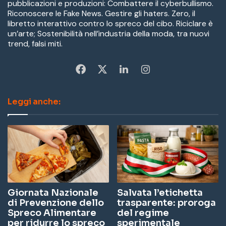
pubblicazioni e produzioni: Combattere il cyberbullismo.
Riconoscere le Fake News. Gestire gli haters. Zero, il
libretto interattivo contro lo spreco del cibo. Riciclare è
un’arte; Sostenibilità nell’industria della moda, tra nuovi
trend, falsi miti.
Fa
X
Li
In
ce
nk
st
Leggi anche:
bo
ed
ag
ok
In
ra
m
Giornata Nazionale
Salvata l’etichetta
di Prevenzione dello
trasparente: proroga
Spreco Alimentare
del regime
per ridurre lo spreco
sperimentale