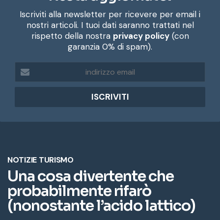
Iscriviti alla newsletter per ricevere per email i
nostri articoli. I tuoi dati saranno trattati nel
rispetto della nostra
privacy policy
(con
garanzia 0% di spam).
i
n
d
i
r
i
z
z
o
e
m
a
i
l