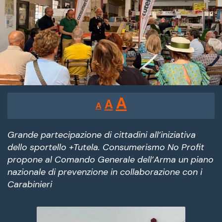
Reducir
Restablecer
Aumentar
A
A
A
tamaño
tamaño
tamaño
de
de
fuente.
Grande partecipazione di cittadini all’iniziativa
de
dello sportello +Tutela. Consumerismo No Profit
fuente
propone al Comando Generale dell’Arma un piano
fuente.
nazionale di prevenzione in collaborazione con i
Carabinieri