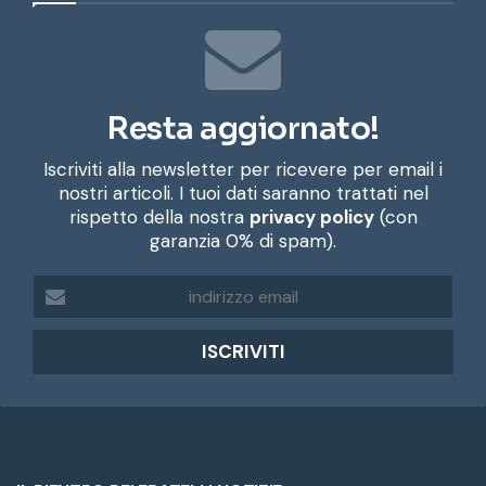
Resta aggiornato!
Iscriviti alla newsletter per ricevere per email i
nostri articoli. I tuoi dati saranno trattati nel
rispetto della nostra
privacy policy
(con
garanzia 0% di spam).
i
n
d
i
r
i
z
z
o