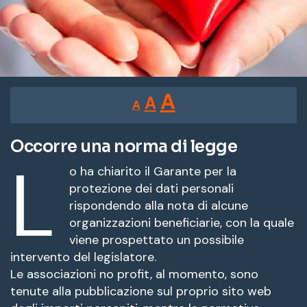
Reducir
Restablecer
Aumentar
A
A
A
tamaño
tamaño
tamaño
de
de
fuente.
Occorre una norma di legge
de
L
fuente
o ha chiarito il Garante per la
fuente.
protezione dei dati personali
rispondendo alla nota di alcune
organizzazioni beneficiarie, con la quale
viene prospettato un possibile
intervento del legislatore.
Le associazioni no profit, al momento, sono
tenute alla pubblicazione sul proprio sito web