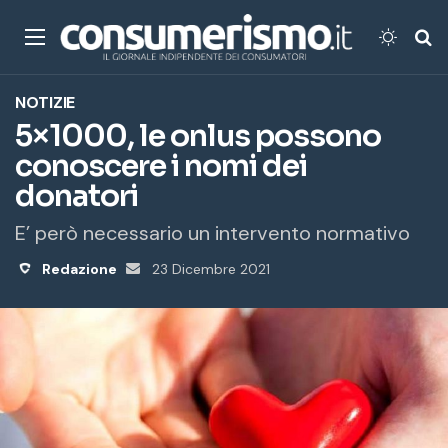
Menu
Cambi
Ce
NOTIZIE
5×1000, le onlus possono
conoscere i nomi dei
donatori
E’ però necessario un intervento normativo
Redazione
Invia
23 Dicembre 2021
un'email