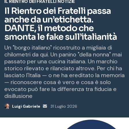
e
m
a
i
l