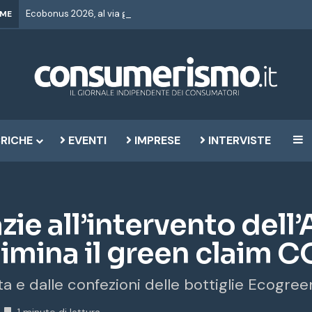
IME
RICHE
EVENTI
IMPRESE
INTERVISTE
B
azie all’intervento dell
imina il green claim C
ta e dalle confezioni delle bottiglie Ecogree