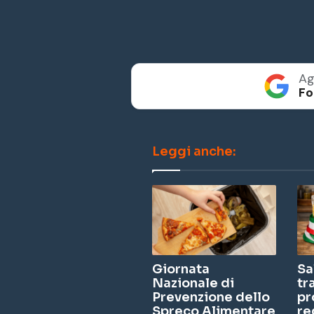
Ag
Fo
Leggi anche:
Giornata
Sa
Nazionale di
tr
Prevenzione dello
pr
Spreco Alimentare
re