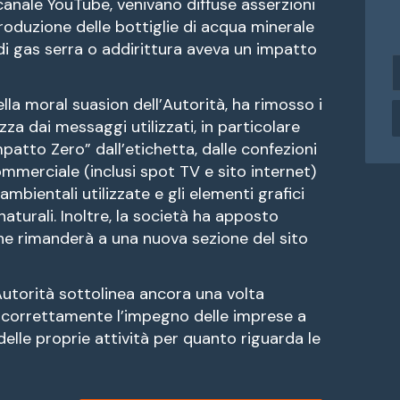
l canale YouTube, venivano diffuse asserzioni
roduzione delle bottiglie di acqua minerale
i gas serra o addirittura aveva un impatto
i
n
la moral suasion dell’Autorità, ha rimosso i
d
i
ezza dai messaggi utilizzati, in particolare
r
patto Zero” dall’etichetta, dalle confezioni
i
merciale (inclusi spot TV e sito internet)
z
mbientali utilizzate e gli elementi grafici
z
turali. Inoltre, la società ha apposto
o
e
he rimanderà a una nuova sezione del sito
a
i
’Autorità sottolinea ancora una volta
l
 correttamente l’impegno delle imprese a
 delle proprie attività per quanto riguarda le