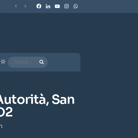
Facebook
LinkedIn
You Tube
Instagram
WhatsApp
Ecobonus 2026, al via gli incentivi per veicoli commerciali e retrofit GPL-Metano: chi può beneficiarne e come funzionano
arra laterale
Cambia aspetto
CERCA...
’Autorità, San
O2
n