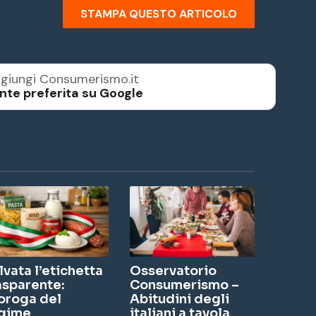
STAMPA QUESTO ARTICOLO
giungi Consumerismo.it
nte preferita su Google
lvata l’etichetta
Osservatorio
asparente:
Consumerismo –
oroga del
Abitudini degli
gime
italiani a tavola