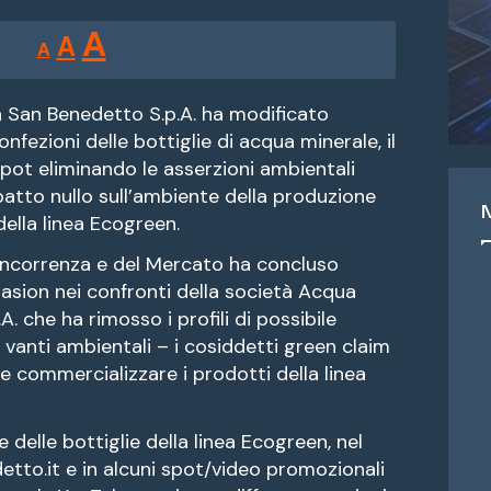
Reducir
Restablecer
Aumentar
A
A
A
tamaño
tamaño
tamaño
de
de
fuente.
a San Benedetto S.p.A. ha modificato
de
confezioni delle bottiglie di acqua minerale, il
fuente
spot eliminando le asserzioni ambientali
fuente.
patto nullo sull’ambiente della produzione
della linea Ecogreen.
oncorrenza e del Mercato ha concluso
sion nei confronti della società Acqua
. che ha rimosso i profili di possibile
 vanti ambientali – i cosiddetti green claim
e commercializzare i prodotti della linea
e delle bottiglie della linea Ecogreen, nel
tto.it e in alcuni spot/video promozionali