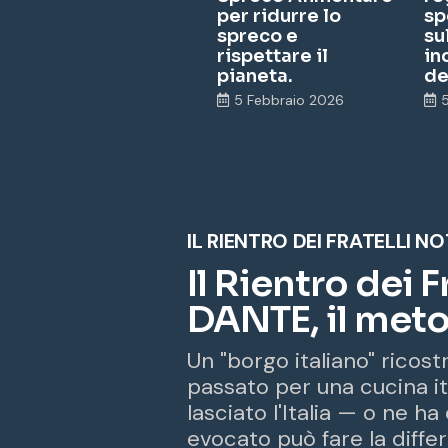
per ridurre lo
sp
spreco e
su
rispettare il
in
pianeta.
de
5 Febbraio 2026