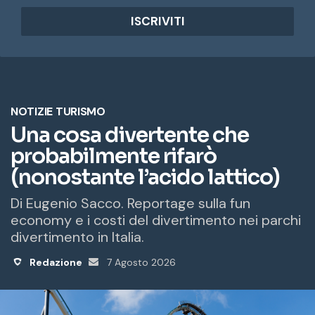
d
i
r
i
z
z
o
e
m
a
i
l