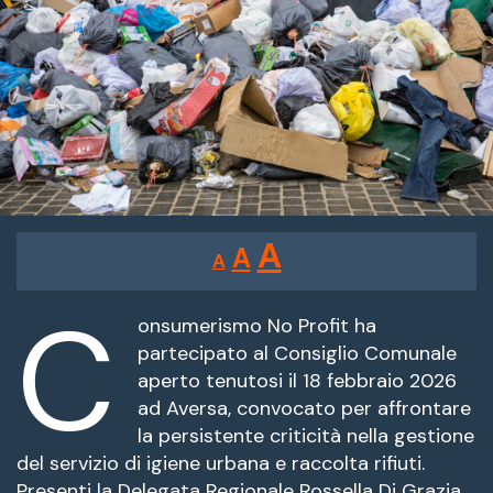
Reducir
Restablecer
Aumentar
A
A
A
tamaño
tamaño
tamaño
de
C
de
fuente.
onsumerismo No Profit ha
de
partecipato al Consiglio Comunale
fuente
aperto tenutosi il 18 febbraio 2026
fuente.
ad Aversa, convocato per affrontare
la persistente criticità nella gestione
del servizio di igiene urbana e raccolta rifiuti.
Presenti la Delegata Regionale Rossella Di Grazia