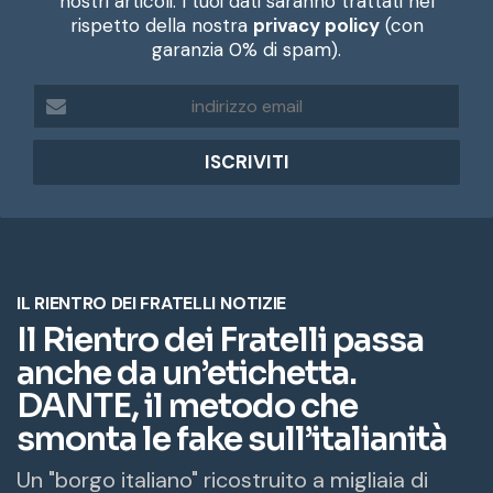
nostri articoli. I tuoi dati saranno trattati nel
rispetto della nostra
privacy policy
(con
garanzia 0% di spam).
i
n
d
i
r
i
z
z
o
e
m
a
i
l