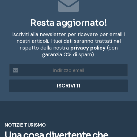
Resta aggiornato!
Iscriviti alla newsletter per ricevere per email i
nostri articoli. I tuoi dati saranno trattati nel
rispetto della nostra
privacy policy
(con
garanzia 0% di spam).
i
n
d
i
r
i
z
z
o
e
m