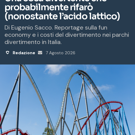
a
i
l