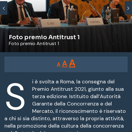
Foto premio Antitrust 1
Foto premio Antitrust 1
Reducir
Restablecer
Aumentar
A
A
A
tamaño
tamaño
tamaño
de
S
de
fuente.
i è svolta a Roma, la consegna del
de
Premio Antitrust 2021, giunto alla sua
fuente
terza edizione. Istituito dall’Autorità
fuente.
Garante della Concorrenza e del
Mercato, il riconoscimento è riservato
a chi si sia distinto, attraverso la propria attività,
nella promozione della cultura della concorrenza