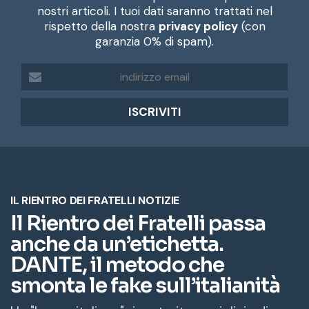
nostri articoli. I tuoi dati saranno trattati nel
rispetto della nostra
privacy policy
(con
garanzia 0% di spam).
i
n
d
i
r
i
z
z
o
e
m
a
i
l