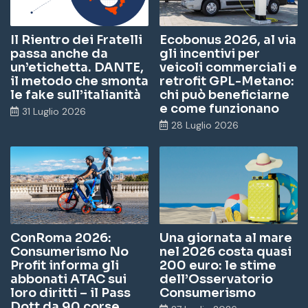
o
n
e
Il Rientro dei Fratelli
Ecobonus 2026, al via
:
passa anche da
gli incentivi per
un’etichetta. DANTE,
veicoli commerciali e
il metodo che smonta
retrofit GPL-Metano:
le fake sull’italianità
chi può beneficiarne
e come funzionano
31 Luglio 2026
28 Luglio 2026
ConRoma 2026:
Una giornata al mare
Consumerismo No
nel 2026 costa quasi
Profit informa gli
200 euro: le stime
abbonati ATAC sui
dell’Osservatorio
loro diritti – il Pass
Consumerismo
Dott da 90 corse,