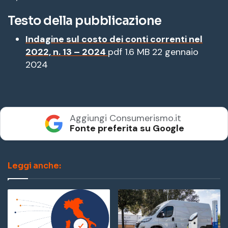
Testo della pubblicazione
Indagine sul costo dei conti correnti nel
D
2022, n. 13 – 2024
pdf
1.6 MB
22 gennaio
a
2024
t
a
p
u
Aggiungi Consumerismo.it
b
Fonte preferita su Google
b
l
i
Leggi anche:
c
a
z
i