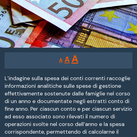
Reducir
Restablecer
Aumentar
A
A
A
tamaño
tamaño
tamaño
de
de
fuente.
L’indagine sulla spesa dei conti correnti raccoglie
de
informazioni analitiche sulle spese di gestione
fuente
effettivamente sostenute dalle famiglie nel corso
fuente.
di un anno e documentate negli estratti conto di
fine anno. Per ciascun conto e per ciascun servizio
ad esso associato sono rilevati il numero di
operazioni svolte nel corso dell’anno e la spesa
corrispondente, permettendo di calcolarne il