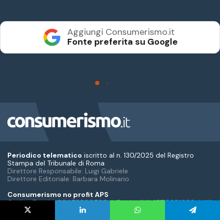
Periodico telematico
iscritto al n. 130/2025 del Registro
Stampa del Tribunale di Roma
Direttore Responsabile: Luigi Gabriele
Direttore Editoriale: Barbara Molinario
Consumerismo no profit APS
Codice Fiscale: 96452090580 | Partita IVA: 15718681008 | N°
iscrizione ROC: 44117
Email: info@consumerismo.it | PEC: consumerismo@pec.it
X
LinkedIn
WhatsApp
Telegram