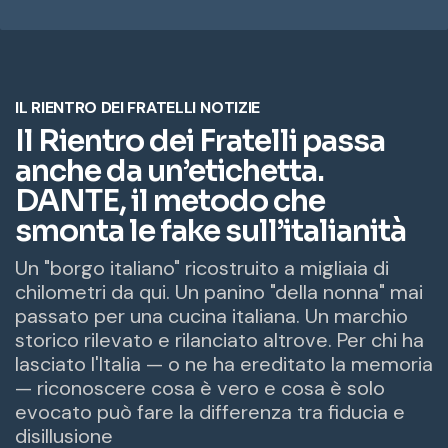
r
i
z
z
o
e
m
a
i
l