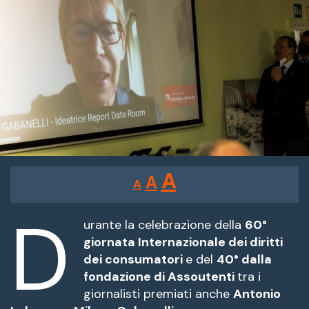
Reducir
Restablecer
Aumentar
A
A
A
tamaño
tamaño
tamaño
de
D
de
fuente.
urante la celebrazione della
60°
de
giornata Internazionale dei diritti
fuente
dei consumatori
e del
40° dalla
fuente.
fondazione di Assoutenti
tra i
giornalisti premiati anche
Antonio