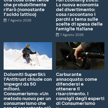
Una cosa divertente
Fun Economy 2026.
che probabilmente
La nuova economia
rifarò (nonostante
del divertimento:
l’acido lattico)
cosa raccontano i
parchi a tema sulle
7 Agosto 2026
scelte di spesa delle
famiglie italiane
7 Agosto 2026
Dolomiti SuperSki:
Carburante
l’Antitrust chiude con
annacquato: come
impegni da 50
difendersi e
milioni.
ottenere il
Consumerismo: «Un
risarcimento. I
metodo nuovo per un
consigli degli esperti
consumerismo che
di Consumerismo