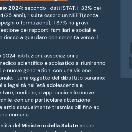
aio 2024:
secondo i dati ISTAT, il 33% dei
(14/25 anni), risulta essere un NEET(senza
pegni o formazione). Il 37% ha gravi
gestione dei rapporti familiari e sociali e
te riesce a guardare con serenità verso il
i
n
 2024, istituzioni, associazioni e
d
dico scientifico e scolastico si riuniranno
i
elle nuove generazioni con una visione
r
i
zionale. I temi oggetto del dibattito saranno:
z
lla legalità nell’età adolescenziale,
z
ntare, mediche, e approccio alle nuove
o
vanile, con una particolare attenzione
e
alattie sessualmente trasmissibili fino ad
a
bene comune.
i
alità del
Ministero della Salute
anche
l