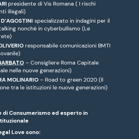
ARI
presidente di Vis Romana ( I rischi
i illegali)
 D’AGOSTINI
specializzato in indagini per il
stalking nonché in cyberbullismo (Le
rete)
OLIVERIO
responsabile comunicazioni BMTI
ovanile)
BARBATO
– Consigliere Roma Capitale
nale nelle nuove generazioni)
ARA MOLINARIO
– Road to green 2020 (Il
ne tra le istituzioni le nuove generazioni)
te di Consumerismo ed esperto in
tituzionale
Legal Love sono: