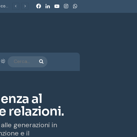
Facebook
LinkedIn
You Tube
Instagram
WhatsApp
Fun Economy 2026. La nuova economia del divertimento: cosa raccontano i parchi a tema sulle scelte di spesa delle famiglie italiane
arra laterale
Cambia aspetto
CERCA...
enza al
e relazioni.
alle generazioni in
nzione e il