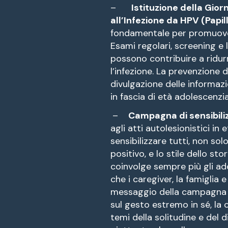
–
Istituzione della Gior
all’Infezione da HPV (Papil
fondamentale per promuover
Esami regolari, screening e
possono contribuire a ridurr
l’infezione. La prevenzione
divulgazione delle informazio
in fascia di età adolescenzia
–
Campagna di sensibili
agli atti autolesionistici i
sensibilizzare tutti, non sol
positivo, e lo stile dello st
coinvolge sempre più gli ado
che i caregiver, la famiglia 
messaggio della campagna di
sul gesto estremo in sé, la 
temi della solitudine e del d