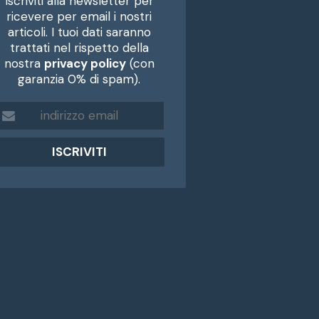
Iscriviti alla newsletter per
ricevere per email i nostri
articoli. I tuoi dati saranno
trattati nel rispetto della
nostra
privacy policy
(con
garanzia 0% di spam).
m