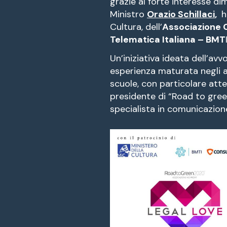
grazie al forte interesse d
Ministro
Orazio Schillaci
,
h
Cultura, dell’
Associazione 
Telematica Italiana – BMT
Un’iniziativa ideata dell’av
esperienza maturata negli a
scuole, con particolare attenz
presidente di “Road to gree
specialista in comunicazion